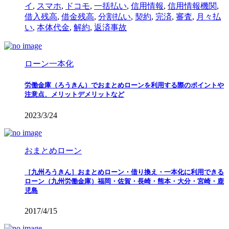
イ
,
スマホ
,
ドコモ
,
一括払い
,
信用情報
,
信用情報機関
,
借入残高
,
借金残高
,
分割払い
,
契約
,
完済
,
審査
,
月々払
い
,
本体代金
,
解約
,
返済事故
ローン一本化
労働金庫（ろうきん）でおまとめローンを利用する際のポイントや
注意点、メリットデメリットなど
2023/3/24
おまとめローン
［九州ろうきん］おまとめローン・借り換え・一本化に利用できる
ローン（九州労働金庫）福岡・佐賀・長崎・熊本・大分・宮崎・鹿
児島
2017/4/15