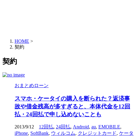
HOME
>
契約
契約
おまとめローン
スマホ・ケータイの購入を断られた？返済事
故や借金残高が多すぎると、本体代金を12回
払・24回払で申し込めないことも
2013/9/12
12回払
,
24回払
,
Android
,
au
,
EMOBILE
,
iPhone
,
SoftBank
,
ウィルコム
,
クレジットカード
,
ケータ