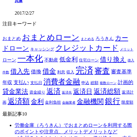
兵庫
2017/2/27
注目キーワード
おまとめローン
カー
おまとめ
ろうきん
まとめる
クレジットカード
ドローン
キャッシング
メリット
一本化
借り換え
低金利
ローン
不動産
住宅ローン
借入
完済
審査
借金
借入先
借換
審査基準
利息
収入
件数
消費者金融
支払い
計画的
年収
支払日
申込
総額
複数ローン
返済
返済総額
貸金業法
返済日
資金繰り
返済計
返済先
銀行
返済額
金融機関
金利
画
金利負担
限度額
金融業者
最新記事10
労働金庫（ろうきん）でおまとめローンを利用する際
のポイントや注意点、メリットデメリットなど