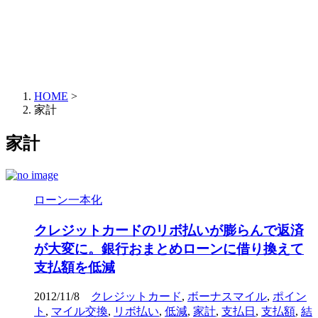
HOME
>
家計
家計
ローン一本化
クレジットカードのリボ払いが膨らんで返済
が大変に。銀行おまとめローンに借り換えて
支払額を低減
2012/11/8
クレジットカード
,
ボーナスマイル
,
ポイン
ト
,
マイル交換
,
リボ払い
,
低減
,
家計
,
支払日
,
支払額
,
結