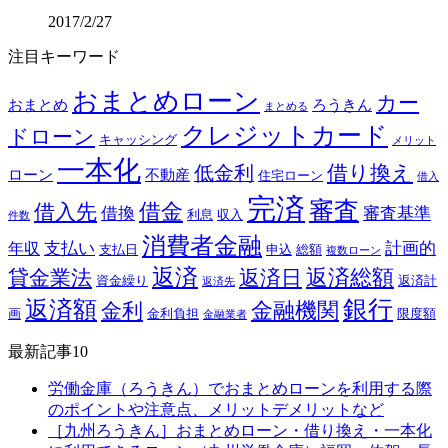
2017/2/27
注目キーワード
おまとめローン
カー
おまとめ
ろうきん
まとめる
クレジットカード
ドローン
キャッシング
メリット
一本化
借り換え
低金利
ローン
不動産
住宅ローン
借入
完済
審査
借金
借入先
借換
審査基準
利息
収入
件数
消費者金融
支払い
計画的
年収
支払日
申込
総額
複数ローン
返済
返済総額
貸金業法
返済日
資金繰り
返済計
返済先
銀行
返済額
金融機関
金利
画
金利負担
限度額
金融業者
最新記事10
労働金庫（ろうきん）でおまとめローンを利用する際
のポイントや注意点、メリットデメリットなど
［九州ろうきん］おまとめローン・借り換え・一本化