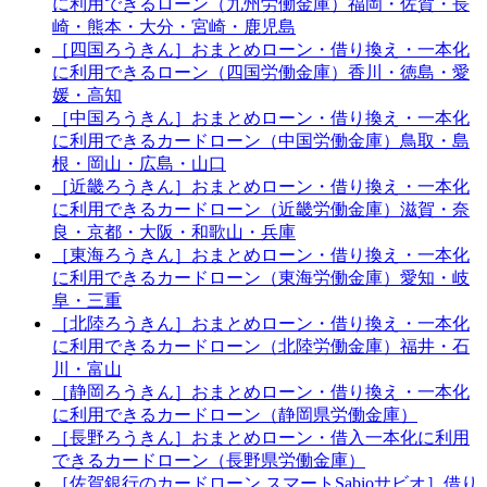
に利用できるローン（九州労働金庫）福岡・佐賀・長
崎・熊本・大分・宮崎・鹿児島
［四国ろうきん］おまとめローン・借り換え・一本化
に利用できるローン（四国労働金庫）香川・徳島・愛
媛・高知
［中国ろうきん］おまとめローン・借り換え・一本化
に利用できるカードローン（中国労働金庫）鳥取・島
根・岡山・広島・山口
［近畿ろうきん］おまとめローン・借り換え・一本化
に利用できるカードローン（近畿労働金庫）滋賀・奈
良・京都・大阪・和歌山・兵庫
［東海ろうきん］おまとめローン・借り換え・一本化
に利用できるカードローン（東海労働金庫）愛知・岐
阜・三重
［北陸ろうきん］おまとめローン・借り換え・一本化
に利用できるカードローン（北陸労働金庫）福井・石
川・富山
［静岡ろうきん］おまとめローン・借り換え・一本化
に利用できるカードローン（静岡県労働金庫）
［長野ろうきん］おまとめローン・借入一本化に利用
できるカードローン（長野県労働金庫）
［佐賀銀行のカードローン スマートSabioサビオ］借り