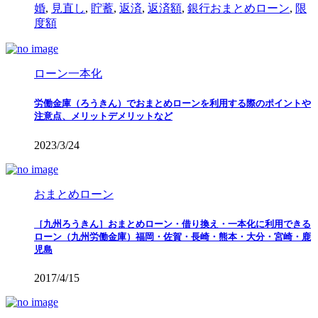
婚
,
見直し
,
貯蓄
,
返済
,
返済額
,
銀行おまとめローン
,
限
度額
ローン一本化
労働金庫（ろうきん）でおまとめローンを利用する際のポイントや
注意点、メリットデメリットなど
2023/3/24
おまとめローン
［九州ろうきん］おまとめローン・借り換え・一本化に利用できる
ローン（九州労働金庫）福岡・佐賀・長崎・熊本・大分・宮崎・鹿
児島
2017/4/15