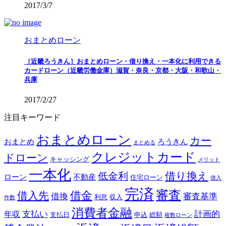
2017/3/7
おまとめローン
［近畿ろうきん］おまとめローン・借り換え・一本化に利用できる
カードローン（近畿労働金庫）滋賀・奈良・京都・大阪・和歌山・
兵庫
2017/2/27
注目キーワード
おまとめローン
カー
おまとめ
ろうきん
まとめる
クレジットカード
ドローン
キャッシング
メリット
一本化
借り換え
低金利
ローン
不動産
住宅ローン
借入
完済
審査
借金
借入先
借換
審査基準
利息
収入
件数
消費者金融
支払い
計画的
年収
支払日
申込
総額
複数ローン