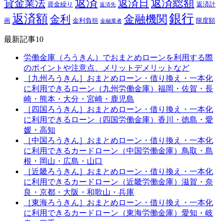
返済
返済総額
貸金業法
返済日
資金繰り
返済計
返済先
銀行
返済額
金融機関
金利
画
金利負担
限度額
金融業者
最新記事10
労働金庫（ろうきん）でおまとめローンを利用する際
のポイントや注意点、メリットデメリットなど
［九州ろうきん］おまとめローン・借り換え・一本化
に利用できるローン（九州労働金庫）福岡・佐賀・長
崎・熊本・大分・宮崎・鹿児島
［四国ろうきん］おまとめローン・借り換え・一本化
に利用できるローン（四国労働金庫）香川・徳島・愛
媛・高知
［中国ろうきん］おまとめローン・借り換え・一本化
に利用できるカードローン（中国労働金庫）鳥取・島
根・岡山・広島・山口
［近畿ろうきん］おまとめローン・借り換え・一本化
に利用できるカードローン（近畿労働金庫）滋賀・奈
良・京都・大阪・和歌山・兵庫
［東海ろうきん］おまとめローン・借り換え・一本化
に利用できるカードローン（東海労働金庫）愛知・岐