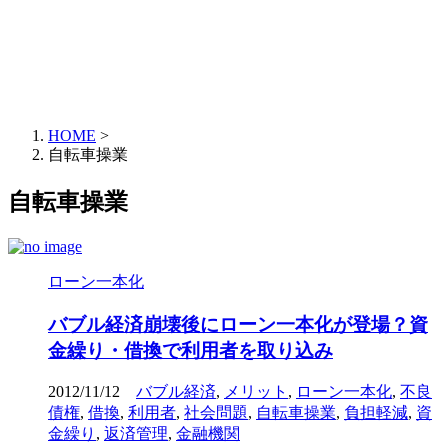
HOME
>
自転車操業
自転車操業
ローン一本化
バブル経済崩壊後にローン一本化が登場？資
金繰り・借換で利用者を取り込み
2012/11/12
バブル経済
,
メリット
,
ローン一本化
,
不良
債権
,
借換
,
利用者
,
社会問題
,
自転車操業
,
負担軽減
,
資
金繰り
,
返済管理
,
金融機関