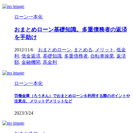
ローン一本化
おまとめローン基礎知識。多重債務者の返済
を手助け
2012/11/6
おまとめローン
,
まとめる
,
メリット
,
低金
利
,
借金返済
,
基礎知識
,
多重債務者
,
自転車操業
,
返済
額
,
金融機関
,
高金利
ローン一本化
労働金庫（ろうきん）でおまとめローンを利用する際のポイントや
注意点、メリットデメリットなど
2023/3/24