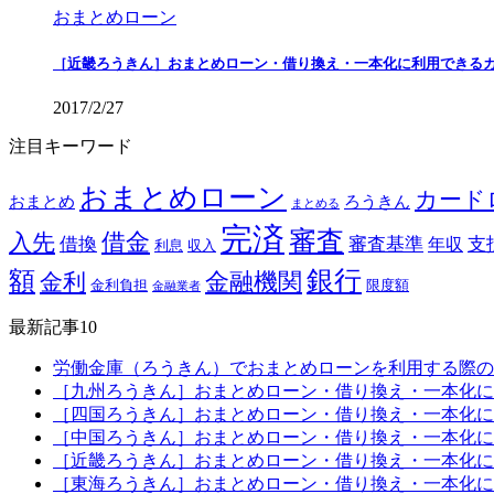
おまとめローン
［近畿ろうきん］おまとめローン・借り換え・一本化に利用できる
2017/2/27
注目キーワード
おまとめローン
カード
おまとめ
ろうきん
まとめる
完済
審査
借金
入先
借換
審査基準
支
年収
利息
収入
銀行
額
金融機関
金利
金利負担
限度額
金融業者
最新記事10
労働金庫（ろうきん）でおまとめローンを利用する際の
［九州ろうきん］おまとめローン・借り換え・一本化に
［四国ろうきん］おまとめローン・借り換え・一本化に
［中国ろうきん］おまとめローン・借り換え・一本化に
［近畿ろうきん］おまとめローン・借り換え・一本化に
［東海ろうきん］おまとめローン・借り換え・一本化に