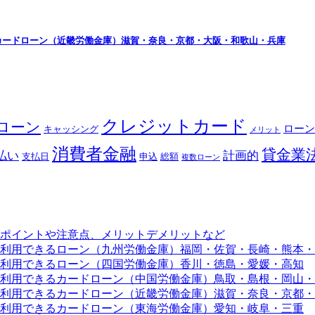
カードローン（近畿労働金庫）滋賀・奈良・京都・大阪・和歌山・兵庫
クレジットカード
ローン
ローン
キャッシング
メリット
消費者金融
貸金業
払い
計画的
支払日
申込
総額
複数ローン
ポイントや注意点、メリットデメリットなど
利用できるローン（九州労働金庫）福岡・佐賀・長崎・熊本・
利用できるローン（四国労働金庫）香川・徳島・愛媛・高知
利用できるカードローン（中国労働金庫）鳥取・島根・岡山・
利用できるカードローン（近畿労働金庫）滋賀・奈良・京都・
利用できるカードローン（東海労働金庫）愛知・岐阜・三重