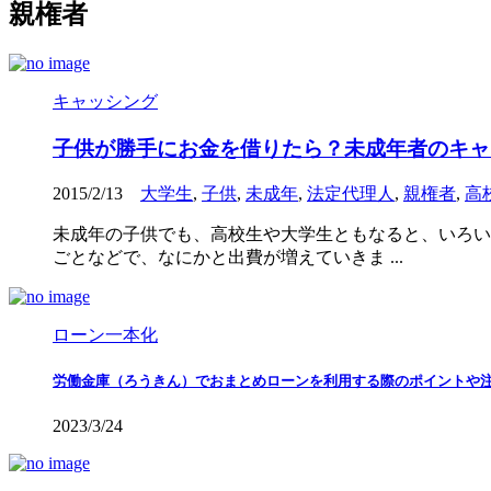
親権者
キャッシング
子供が勝手にお金を借りたら？未成年者のキャ
2015/2/13
大学生
,
子供
,
未成年
,
法定代理人
,
親権者
,
高
未成年の子供でも、高校生や大学生ともなると、いろい
ごとなどで、なにかと出費が増えていきま ...
ローン一本化
労働金庫（ろうきん）でおまとめローンを利用する際のポイントや
2023/3/24