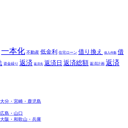
一本化
借り換え
借
低金利
不動産
住宅ローン
借入件数
返済
返済
返済総額
法
返済日
資金繰り
返済計画
返済先
大分・宮崎・鹿児島
広島・山口
大阪・和歌山・兵庫