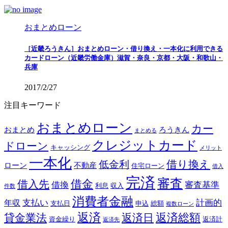
おまとめローン
［近畿ろうきん］おまとめローン・借り換え・一本化に利用できる
カードローン（近畿労働金庫）滋賀・奈良・京都・大阪・和歌山・
兵庫
2017/2/27
注目キーワード
おまとめローン
カー
おまとめ
ろうきん
まとめる
クレジットカード
ドローン
キャッシング
メリット
一本化
借り換え
低金利
ローン
不動産
住宅ローン
借入
完済
審査
借金
借入先
借換
審査基準
利息
収入
件数
消費者金融
支払い
計画的
年収
支払日
申込
総額
複数ローン
返済
返済総額
貸金業法
返済日
資金繰り
返済計
返済先