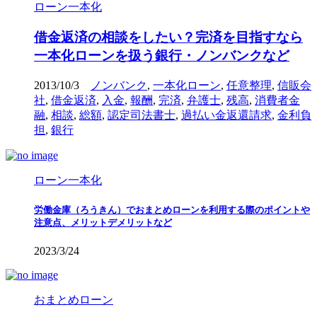
ローン一本化
借金返済の相談をしたい？完済を目指すなら
一本化ローンを扱う銀行・ノンバンクなど
2013/10/3
ノンバンク
,
一本化ローン
,
任意整理
,
信販会
社
,
借金返済
,
入金
,
報酬
,
完済
,
弁護士
,
残高
,
消費者金
融
,
相談
,
総額
,
認定司法書士
,
過払い金返還請求
,
金利負
担
,
銀行
ローン一本化
労働金庫（ろうきん）でおまとめローンを利用する際のポイントや
注意点、メリットデメリットなど
2023/3/24
おまとめローン