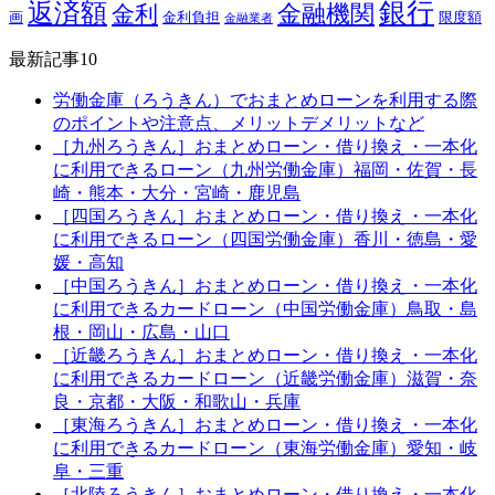
銀行
返済額
金融機関
金利
画
金利負担
限度額
金融業者
最新記事10
労働金庫（ろうきん）でおまとめローンを利用する際
のポイントや注意点、メリットデメリットなど
［九州ろうきん］おまとめローン・借り換え・一本化
に利用できるローン（九州労働金庫）福岡・佐賀・長
崎・熊本・大分・宮崎・鹿児島
［四国ろうきん］おまとめローン・借り換え・一本化
に利用できるローン（四国労働金庫）香川・徳島・愛
媛・高知
［中国ろうきん］おまとめローン・借り換え・一本化
に利用できるカードローン（中国労働金庫）鳥取・島
根・岡山・広島・山口
［近畿ろうきん］おまとめローン・借り換え・一本化
に利用できるカードローン（近畿労働金庫）滋賀・奈
良・京都・大阪・和歌山・兵庫
［東海ろうきん］おまとめローン・借り換え・一本化
に利用できるカードローン（東海労働金庫）愛知・岐
阜・三重
［北陸ろうきん］おまとめローン・借り換え・一本化