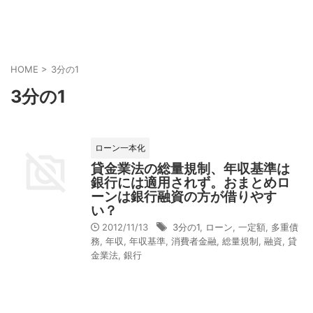
HOME
>
3分の1
3分の1
ローン一本化
貸金業法の総量規制、年収基準は
銀行には適用されず。おまとめロ
ーンは銀行融資の方が借りやす
い？
2012/11/13
3分の1
,
ローン
,
一定額
,
多重債
務
,
年収
,
年収基準
,
消費者金融
,
総量規制
,
融資
,
貸
金業法
,
銀行