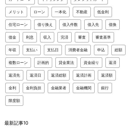
メリット
ローン
一本化
不動産
低金利
住宅ローン
借り換え
借入件数
借入先
借換
借金
利息
収入
完済
審査
審査基準
年収
支払い
支払日
消費者金融
申込
総額
複数ローン
計画的
貸金業法
資金繰り
返済
返済先
返済日
返済総額
返済計画
返済額
金利
金利負担
金融業者
金融機関
銀行
限度額
最新記事10