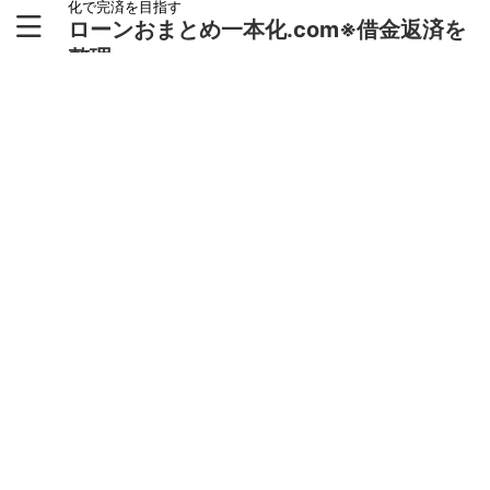
化で完済を目指す
ローンおまとめ一本化.com※借金返済を
整理