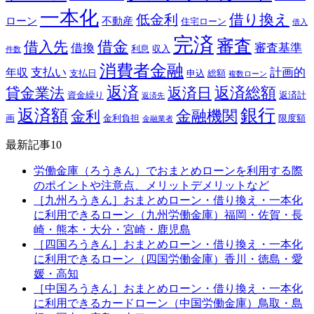
一本化
借り換え
低金利
ローン
不動産
住宅ローン
借入
完済
審査
借金
借入先
借換
審査基準
利息
収入
件数
消費者金融
支払い
計画的
年収
支払日
申込
総額
複数ローン
返済
返済総額
貸金業法
返済日
資金繰り
返済計
返済先
銀行
返済額
金融機関
金利
画
金利負担
限度額
金融業者
最新記事10
労働金庫（ろうきん）でおまとめローンを利用する際
のポイントや注意点、メリットデメリットなど
［九州ろうきん］おまとめローン・借り換え・一本化
に利用できるローン（九州労働金庫）福岡・佐賀・長
崎・熊本・大分・宮崎・鹿児島
［四国ろうきん］おまとめローン・借り換え・一本化
に利用できるローン（四国労働金庫）香川・徳島・愛
媛・高知
［中国ろうきん］おまとめローン・借り換え・一本化
に利用できるカードローン（中国労働金庫）鳥取・島