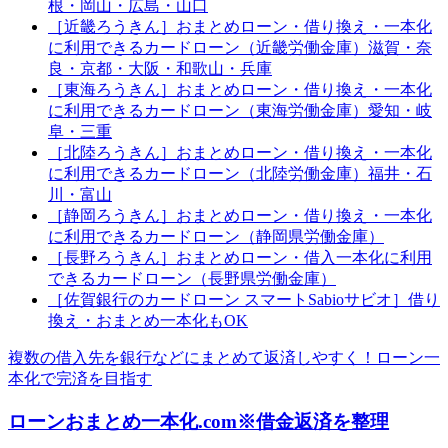
根・岡山・広島・山口
［近畿ろうきん］おまとめローン・借り換え・一本化
に利用できるカードローン（近畿労働金庫）滋賀・奈
良・京都・大阪・和歌山・兵庫
［東海ろうきん］おまとめローン・借り換え・一本化
に利用できるカードローン（東海労働金庫）愛知・岐
阜・三重
［北陸ろうきん］おまとめローン・借り換え・一本化
に利用できるカードローン（北陸労働金庫）福井・石
川・富山
［静岡ろうきん］おまとめローン・借り換え・一本化
に利用できるカードローン（静岡県労働金庫）
［長野ろうきん］おまとめローン・借入一本化に利用
できるカードローン（長野県労働金庫）
［佐賀銀行のカードローン スマートSabioサビオ］借り
換え・おまとめ一本化もOK
複数の借入先を銀行などにまとめて返済しやすく！ローン一
本化で完済を目指す
ローンおまとめ一本化.com※借金返済を整理