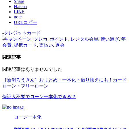
Share
Hatena
LINE
note
URLコピー
-
クレジットカード
-
キャンペーン
,
クレカ
,
ポイント
,
レンタル会員
,
使い過ぎ
,
年
会費
,
提携カード
,
支払い
,
退会
関連記事
関連記事はありませんでした
［新潟ろうきん］おまとめ・一本化・借り換えにも！カード
ローン・フリーローン
保証人不要でローン一本化できる？
ローン一本化