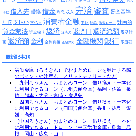
ローン
不動産
住宅ローン
借入
完済
審査
借金
借入先
借換
審査基準
利息
収入
件数
消費者金融
支払い
計画的
年収
支払日
申込
総額
複数ローン
返済
返済総額
貸金業法
返済日
資金繰り
返済計
返済先
銀行
返済額
金融機関
金利
画
金利負担
限度額
金融業者
最新記事10
労働金庫（ろうきん）でおまとめローンを利用する際
のポイントや注意点、メリットデメリットなど
［九州ろうきん］おまとめローン・借り換え・一本化
に利用できるローン（九州労働金庫）福岡・佐賀・長
崎・熊本・大分・宮崎・鹿児島
［四国ろうきん］おまとめローン・借り換え・一本化
に利用できるローン（四国労働金庫）香川・徳島・愛
媛・高知
［中国ろうきん］おまとめローン・借り換え・一本化
に利用できるカードローン（中国労働金庫）鳥取・島
根・岡山・広島・山口