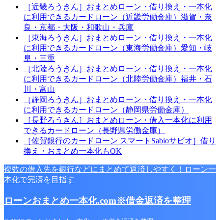
［近畿ろうきん］おまとめローン・借り換え・一本化
に利用できるカードローン（近畿労働金庫）滋賀・奈
良・京都・大阪・和歌山・兵庫
［東海ろうきん］おまとめローン・借り換え・一本化
に利用できるカードローン（東海労働金庫）愛知・岐
阜・三重
［北陸ろうきん］おまとめローン・借り換え・一本化
に利用できるカードローン（北陸労働金庫）福井・石
川・富山
［静岡ろうきん］おまとめローン・借り換え・一本化
に利用できるカードローン（静岡県労働金庫）
［長野ろうきん］おまとめローン・借入一本化に利用
できるカードローン（長野県労働金庫）
［佐賀銀行のカードローン スマートSabioサビオ］借り
換え・おまとめ一本化もOK
複数の借入先を銀行などにまとめて返済しやすく！ローン一
本化で完済を目指す
ローンおまとめ一本化.com※借金返済を整理