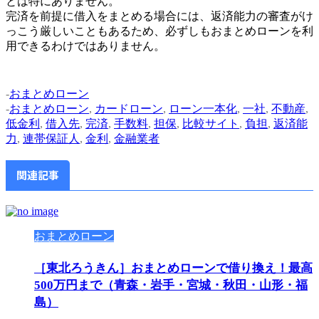
とは特にありません。
完済を前提に借入をまとめる場合には、返済能力の審査がけ
っこう厳しいこともあるため、必ずしもおまとめローンを利
用できるわけではありません。
-
おまとめローン
-
おまとめローン
,
カードローン
,
ローン一本化
,
一社
,
不動産
,
低金利
,
借入先
,
完済
,
手数料
,
担保
,
比較サイト
,
負担
,
返済能
力
,
連帯保証人
,
金利
,
金融業者
関連記事
おまとめローン
［東北ろうきん］おまとめローンで借り換え！最高
500万円まで（青森・岩手・宮城・秋田・山形・福
島）