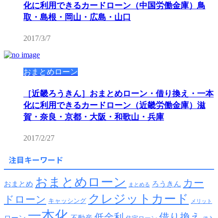
化に利用できるカードローン（中国労働金庫）鳥
取・島根・岡山・広島・山口
2017/3/7
おまとめローン
［近畿ろうきん］おまとめローン・借り換え・一本
化に利用できるカードローン（近畿労働金庫）滋
賀・奈良・京都・大阪・和歌山・兵庫
2017/2/27
注目キーワード
おまとめローン
カー
おまとめ
ろうきん
まとめる
クレジットカード
ドローン
キャッシング
メリット
一本化
借り換え
低金利