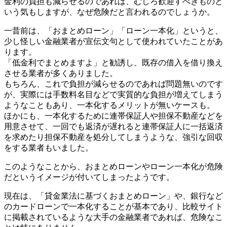
金利の負担も減らせるのであれば、むしろ歓迎すべきものと
いう気もしますが、なぜ危険だと言われるのでしょうか。
一昔前は、「おまとめローン」「ローン一本化」というと、
少し怪しい金融業者が宣伝文句として使われていたことがあ
ります。
「低金利でまとめますよ」と勧誘し、既存の借入を借り換え
させる業者が多くありました。
もちろん、これで負担が減らせるのであれば問題無いのです
が、実際には手数料名目などで実質的な負担が増えてしまう
ようなこともあり、一本化するメリットが無いケースも。
ほかにも、一本化するために連帯保証人や担保不動産などを
用意させて、一回でも返済が遅れると連帯保証人に一括返済
を求めたり担保不動産を処分してしまうような、強引な回収
をする業者もいました。
このようなことから、おまとめローンやローン一本化が危険
だというイメージが付いてしまったようです。
現在は、「貸金業法に基づくおまとめローン」や、銀行など
のカードローンで一本化することが基本であり、比較サイト
に掲載されているような大手の金融業者であれば、危険なこ