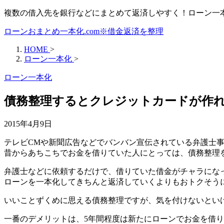
複数の借入先を銀行などにまとめて返済しやすく！ローン一
ローンおまとめ一本化.com※借金返済を整理
HOME
>
ローン一本化
>
ローン一本化
債務整理するとクレジットカードが作
2015年4月9日
テレビCMや新聞広告などでバンバン宣伝されている弁護士
昔からあちこちでお金を借りていた人にとっては、債務整理
弁護士などに依頼するだけで、借りていた借金がチャラにな
ローンを一本化してきちんと返済していくよりもおトクそう
いいことずくめに思える債務整理ですが、気を付けないとい
一番のデメリットは、5年間程度は新たにローンでお金を借