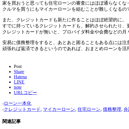
家を買おうと思っても住宅ローンの審査にはほぼ通らなくな
クルマを買うにもマイカーローンを組むことが難しくなるの
また、クレジットカードも新たに作ることはほぼ絶望的に。
すでに持っているクレジットカードも、解約させられたり、
クレジットカードが無いと、プロバイダ料金や会費などの月
安易に債務整理をすると、あとあと困ることもある点には注
頑張れば返済できるというのであれば、おまとめローンを活
Post
Share
Hatena
LINE
note
URLコピー
-
ローン一本化
-
クレジットカード
,
マイカーローン
,
住宅ローン
,
債務整理
,
弁
関連記事