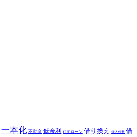
一本化
借り換え
借
低金利
不動産
住宅ローン
借入件数