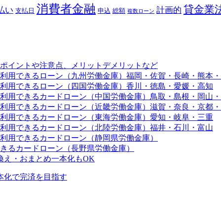
消費者金融
貸金業
払い
計画的
支払日
申込
総額
複数ローン
ポイントや注意点、メリットデメリットなど
利用できるローン（九州労働金庫）福岡・佐賀・長崎・熊本・
利用できるローン（四国労働金庫）香川・徳島・愛媛・高知
利用できるカードローン（中国労働金庫）鳥取・島根・岡山・
利用できるカードローン（近畿労働金庫）滋賀・奈良・京都・
利用できるカードローン（東海労働金庫）愛知・岐阜・三重
利用できるカードローン（北陸労働金庫）福井・石川・富山
利用できるカードローン（静岡県労働金庫）
きるカードローン（長野県労働金庫）
り換え・おまとめ一本化もOK
本化で完済を目指す