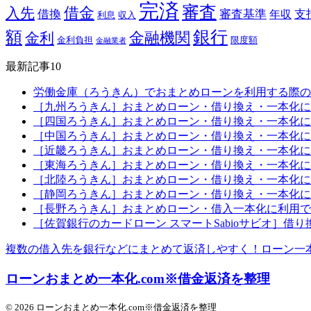
完済
審査
借金
入先
借換
審査基準
支
年収
利息
収入
銀行
額
金融機関
金利
金利負担
限度額
金融業者
最新記事10
労働金庫（ろうきん）でおまとめローンを利用する際の
［九州ろうきん］おまとめローン・借り換え・一本化に
［四国ろうきん］おまとめローン・借り換え・一本化に
［中国ろうきん］おまとめローン・借り換え・一本化に
［近畿ろうきん］おまとめローン・借り換え・一本化に
［東海ろうきん］おまとめローン・借り換え・一本化に
［北陸ろうきん］おまとめローン・借り換え・一本化に
［静岡ろうきん］おまとめローン・借り換え・一本化に
［長野ろうきん］おまとめローン・借入一本化に利用で
［佐賀銀行のカードローン スマートSabioサビオ］借
複数の借入先を銀行などにまとめて返済しやすく！ローン一
ローンおまとめ一本化.com※借金返済を整理
© 2026 ローンおまとめ一本化.com※借金返済を整理