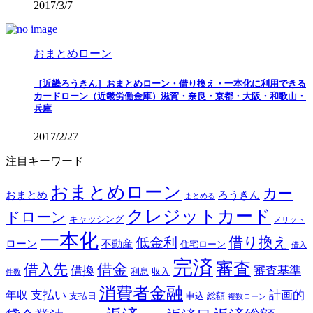
2017/3/7
おまとめローン
［近畿ろうきん］おまとめローン・借り換え・一本化に利用できる
カードローン（近畿労働金庫）滋賀・奈良・京都・大阪・和歌山・
兵庫
2017/2/27
注目キーワード
おまとめローン
カー
おまとめ
ろうきん
まとめる
クレジットカード
ドローン
キャッシング
メリット
一本化
借り換え
低金利
ローン
不動産
住宅ローン
借入
完済
審査
借金
借入先
借換
審査基準
利息
収入
件数
消費者金融
支払い
計画的
年収
支払日
申込
総額
複数ローン