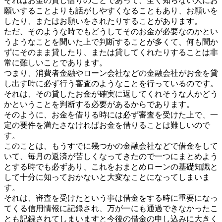
それはお金の貸し借りのことであって、全く知らない人にお
願いすることよりも話がしやすくなることもあり、お願いを
したり、またはお願いをされたりすることがあります。
ただ、そのような時でもどうしてそのお金が必要なのかとい
うようなことを聞いた上で判断することが多くて、何も聞か
ずにそのまま貸したり、または貸してくれたりすることは非
常に難しいことであります。
つまり、消費者金融やローン会社などの金融会社がお金を貸
し出す時に必ず行う審査のようなことを行っているのです。
それは、その貸したお金が確実に返してくれそうな人かどう
かということを判断する必要があるからであります。
そのように、お金を借りる時には必ず審査を受けた上で、一
定の要件を満たさなければお金を借りることは難しいので
す。
このことは、もうすでに幾つかの金融会社などで借金をして
いて、毎月の返済が苦しくなってきたので一つにまとめよう
とする時でも必ずあり、これをおまとめローンの基礎知識と
して十分に知っておかないと大変なことになってしまいま
す。
それは、審査を受けたという事は借金をする時に重要になっ
てくる信用情報に記録され、万が一にも通過できなかったこ
とも記録されてしまいますと今後の借金の申し込みに大きく