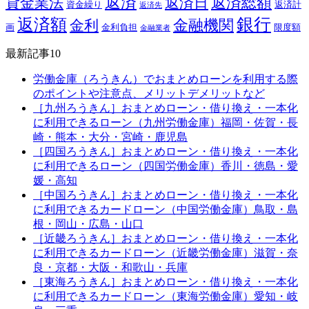
返済
返済総額
貸金業法
返済日
資金繰り
返済計
返済先
銀行
返済額
金融機関
金利
画
金利負担
限度額
金融業者
最新記事10
労働金庫（ろうきん）でおまとめローンを利用する際
のポイントや注意点、メリットデメリットなど
［九州ろうきん］おまとめローン・借り換え・一本化
に利用できるローン（九州労働金庫）福岡・佐賀・長
崎・熊本・大分・宮崎・鹿児島
［四国ろうきん］おまとめローン・借り換え・一本化
に利用できるローン（四国労働金庫）香川・徳島・愛
媛・高知
［中国ろうきん］おまとめローン・借り換え・一本化
に利用できるカードローン（中国労働金庫）鳥取・島
根・岡山・広島・山口
［近畿ろうきん］おまとめローン・借り換え・一本化
に利用できるカードローン（近畿労働金庫）滋賀・奈
良・京都・大阪・和歌山・兵庫
［東海ろうきん］おまとめローン・借り換え・一本化
に利用できるカードローン（東海労働金庫）愛知・岐