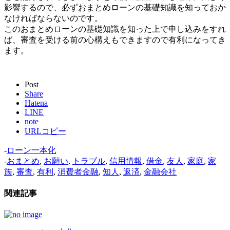
影響するので、必ずおまとめローンの基礎知識を知っておか
なければならないのです。
このおまとめローンの基礎知識を知った上で申し込みをすれ
ば、審査を受ける前の心構えもできますので有利になってき
ます。
Post
Share
Hatena
LINE
note
URLコピー
-
ローン一本化
-
おまとめ
,
お願い
,
トラブル
,
信用情報
,
借金
,
友人
,
家庭
,
家
族
,
審査
,
有利
,
消費者金融
,
知人
,
返済
,
金融会社
関連記事