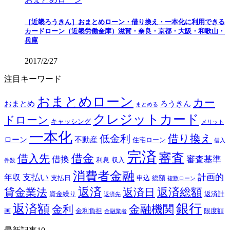
［近畿ろうきん］おまとめローン・借り換え・一本化に利用できる
カードローン（近畿労働金庫）滋賀・奈良・京都・大阪・和歌山・
兵庫
2017/2/27
注目キーワード
おまとめローン
カー
おまとめ
ろうきん
まとめる
クレジットカード
ドローン
キャッシング
メリット
一本化
借り換え
低金利
ローン
不動産
住宅ローン
借入
完済
審査
借金
借入先
借換
審査基準
利息
収入
件数
消費者金融
支払い
計画的
年収
支払日
申込
総額
複数ローン
返済
返済総額
貸金業法
返済日
資金繰り
返済計
返済先
銀行
返済額
金融機関
金利
画
金利負担
限度額
金融業者