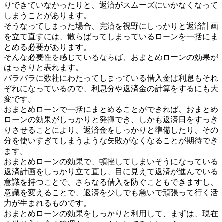
りできていなかったりと、返済がスムーズにいかなくなって
しまうことがあります。
そうなってしまった場合、完済を視野にしっかりと返済計画
を立て直すには、散らばってしまっているローンを一括にま
とめる必要があります。
そんな必要性を感じているならば、おまとめローンの効果が
はっきりと表れます。
バラバラに数社にわたってしまっている借入金は利息もそれ
ぞれになっているので、利息分や返済金の計算をするにも大
変です。
おまとめローンで一括にまとめることができれば、おまとめ
ローンの効果がしっかりと発揮でき、しかも返済日をすっき
りさせることにより、返済金をしっかりと準備したり、その
分を使いすぎてしまうような失敗がなくなることが期待でき
ます。
おまとめローンの効果で、頓挫してしまいそうになっている
返済計画をしっかり立て直し、目に見えて返済が進んでいる
意識を持つことで、さらなる借入を防ぐこともできますし、
意識を変えることで、返済を少しでも急いで頑張って行く活
力が生まれるものです。
おまとめローンの効果をしっかりと利用して、まずは、現在