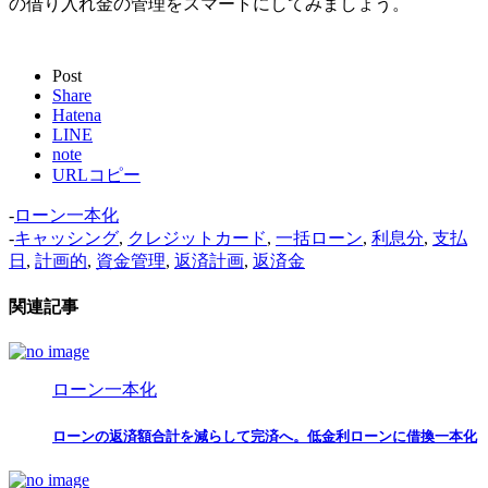
の借り入れ金の管理をスマートにしてみましょう。
Post
Share
Hatena
LINE
note
URLコピー
-
ローン一本化
-
キャッシング
,
クレジットカード
,
一括ローン
,
利息分
,
支払
日
,
計画的
,
資金管理
,
返済計画
,
返済金
関連記事
ローン一本化
ローンの返済額合計を減らして完済へ。低金利ローンに借換一本化