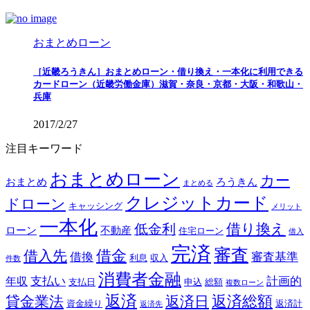
おまとめローン
［近畿ろうきん］おまとめローン・借り換え・一本化に利用できる
カードローン（近畿労働金庫）滋賀・奈良・京都・大阪・和歌山・
兵庫
2017/2/27
注目キーワード
おまとめローン
カー
おまとめ
ろうきん
まとめる
クレジットカード
ドローン
キャッシング
メリット
一本化
借り換え
低金利
ローン
不動産
住宅ローン
借入
完済
審査
借金
借入先
借換
審査基準
利息
収入
件数
消費者金融
支払い
計画的
年収
支払日
申込
総額
複数ローン
返済
返済総額
貸金業法
返済日
資金繰り
返済計
返済先