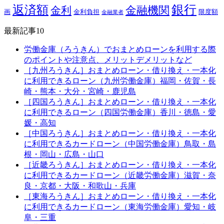
銀行
返済額
金融機関
金利
画
金利負担
限度額
金融業者
最新記事10
労働金庫（ろうきん）でおまとめローンを利用する際
のポイントや注意点、メリットデメリットなど
［九州ろうきん］おまとめローン・借り換え・一本化
に利用できるローン（九州労働金庫）福岡・佐賀・長
崎・熊本・大分・宮崎・鹿児島
［四国ろうきん］おまとめローン・借り換え・一本化
に利用できるローン（四国労働金庫）香川・徳島・愛
媛・高知
［中国ろうきん］おまとめローン・借り換え・一本化
に利用できるカードローン（中国労働金庫）鳥取・島
根・岡山・広島・山口
［近畿ろうきん］おまとめローン・借り換え・一本化
に利用できるカードローン（近畿労働金庫）滋賀・奈
良・京都・大阪・和歌山・兵庫
［東海ろうきん］おまとめローン・借り換え・一本化
に利用できるカードローン（東海労働金庫）愛知・岐
阜・三重