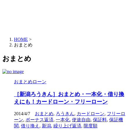
HOME
>
おまとめ
おまとめ
おまとめローン
［新潟ろうきん］おまとめ・一本化・借り換
えにも！カードローン・フリーローン
2014/4/7
おまとめ
,
ろうきん
,
カードローン
,
フリーロ
ーン
,
ボーナス返済
,
一本化
,
使途自由
,
保証料
,
保証機
関
,
借り換え
,
新潟
,
繰り上げ返済
,
限度額