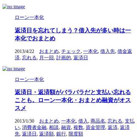
ローン一本化
返済日を忘れてしまう？借入先が多い時は一
本化でおまとめ
2013/4/22
おまとめ
,
チェック
,
一本化
,
借入先
,
借金返
済
,
忘れる
,
月一回
,
計画的
,
返済日
ローン一本化
返済日・返済額がバラバラだと支払い忘れる
ことも。ローン一本化・おまとめ融資がオス
スメ
2013/1/30
おまとめ
,
一本化
,
借入
,
商品名
,
忘れる
,
支払
い
,
消費者金融
,
相談
,
融資
,
複数
,
資金管理
,
返済
,
返済
先
,
返済日
,
返済額
,
銀行
,
限度額