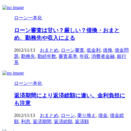
ローン一本化
ローン審査は甘い？厳しい？借換・おまと
め、勤務先や収入による
2012/11/13
おまとめ
,
ローン審査
,
低金利
,
借換
,
借金問
題
,
勤務先
,
勤続年数
,
審査基準
,
年収
,
消費者金融
,
銀行
系
ローン一本化
返済期間により返済総額に違い。金利負担に
も注意
2012/11/13
おまとめ
,
ローン
,
乗り換え
,
借金
,
借金総
額
,
利息
,
返済期間
,
返済総額
,
返済額