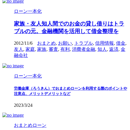
ローン一本化
家族・友人知人間でのお金の貸し借りはトラ
ブルの元。金融機関を活用して借金整理を
2012/11/6
おまとめ
,
お願い
,
トラブル
,
信用情報
,
借金
,
友人
,
家庭
,
家族
,
審査
,
有利
,
消費者金融
,
知人
,
返済
,
金
融会社
ローン一本化
労働金庫（ろうきん）でおまとめローンを利用する際のポイントや
注意点、メリットデメリットなど
2023/3/24
おまとめローン