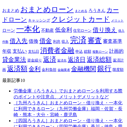
おまとめローン
カー
おまとめ
ろうきん
まとめる
クレジットカード
ドローン
キャッシング
メリット
一本化
借り換え
低金利
ローン
不動産
住宅ローン
借入
完済
審査
借金
借入先
借換
審査基準
利息
収入
件数
消費者金融
支払い
計画的
年収
支払日
申込
総額
複数ローン
返済
返済総額
貸金業法
返済日
資金繰り
返済計
返済先
銀行
返済額
金融機関
金利
画
金利負担
限度額
金融業者
最新記事10
労働金庫（ろうきん）でおまとめローンを利用する際
のポイントや注意点、メリットデメリットなど
［九州ろうきん］おまとめローン・借り換え・一本化
に利用できるローン（九州労働金庫）福岡・佐賀・長
崎・熊本・大分・宮崎・鹿児島
［四国ろうきん］おまとめローン・借り換え・一本化
に利用できるローン（四国労働金庫）香川・徳島・愛