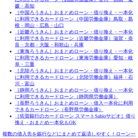
媛・高知
［中国ろうきん］おまとめローン・借り換え・一本化
に利用できるカードローン（中国労働金庫）鳥取・島
根・岡山・広島・山口
［近畿ろうきん］おまとめローン・借り換え・一本化
に利用できるカードローン（近畿労働金庫）滋賀・奈
良・京都・大阪・和歌山・兵庫
［東海ろうきん］おまとめローン・借り換え・一本化
に利用できるカードローン（東海労働金庫）愛知・岐
阜・三重
［北陸ろうきん］おまとめローン・借り換え・一本化
に利用できるカードローン（北陸労働金庫）福井・石
川・富山
［静岡ろうきん］おまとめローン・借り換え・一本化
に利用できるカードローン（静岡県労働金庫）
［長野ろうきん］おまとめローン・借入一本化に利用
できるカードローン（長野県労働金庫）
［佐賀銀行のカードローン スマートSabioサビオ］借り
換え・おまとめ一本化もOK
複数の借入先を銀行などにまとめて返済しやすく！ローン一