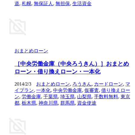
道
,
札幌
,
無保証人
,
無担保
,
生活資金
おまとめローン
［中央労働金庫（中央ろうきん）］おまとめ
ローン・借り換えローン・一本化
2014/2/3
おまとめローン
,
ろうきん
,
カードローン
,
マ
イプラン
,
一本化
,
中央労働金庫
,
仮審査
,
借り換えロー
ン
,
労働金庫
,
千葉県
,
埼玉県
,
山梨県
,
手数料無料
,
東京
都
,
栃木県
,
神奈川県
,
群馬県
,
資金使途