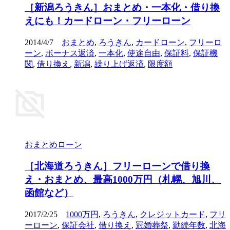
［新潟ろうきん］おまとめ・一本化・借り換
えにも！カードローン・フリーローン
2014/4/7
おまとめ
,
ろうきん
,
カードローン
,
フリーロ
ーン
,
ボーナス返済
,
一本化
,
使途自由
,
保証料
,
保証機
関
,
借り換え
,
新潟
,
繰り上げ返済
,
限度額
おまとめローン
［北海道ろうきん］フリーローンで借り換
え・おまとめ、最高1000万円（札幌、旭川、
函館など）
2017/2/25
1000万円
,
ろうきん
,
クレジットカード
,
フリ
ーローン
,
保証会社
,
借り換え
,
冠婚葬祭
,
勤続年数
,
北海