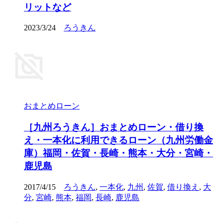
リットなど
2023/3/24
ろうきん
おまとめローン
［九州ろうきん］おまとめローン・借り換
え・一本化に利用できるローン（九州労働金
庫）福岡・佐賀・長崎・熊本・大分・宮崎・
鹿児島
2017/4/15
ろうきん
,
一本化
,
九州
,
佐賀
,
借り換え
,
大
分
,
宮崎
,
熊本
,
福岡
,
長崎
,
鹿児島