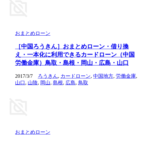
おまとめローン
［中国ろうきん］おまとめローン・借り換
え・一本化に利用できるカードローン（中国
労働金庫）鳥取・島根・岡山・広島・山口
2017/3/7
ろうきん
,
カードローン
,
中国地方
,
労働金庫
,
山口
,
山陰
,
岡山
,
島根
,
広島
,
鳥取
おまとめローン