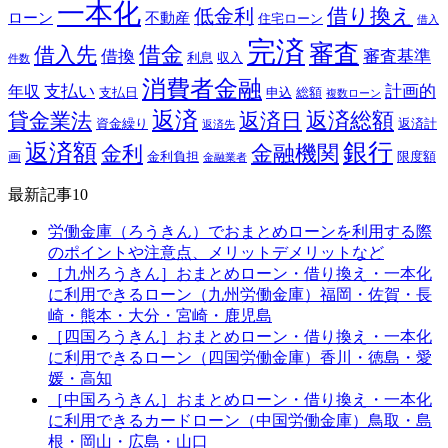
一本化
借り換え
低金利
ローン
不動産
住宅ローン
借入
完済
審査
借金
借入先
借換
審査基準
利息
収入
件数
消費者金融
支払い
計画的
年収
支払日
申込
総額
複数ローン
返済
返済総額
貸金業法
返済日
資金繰り
返済計
返済先
銀行
返済額
金融機関
金利
画
金利負担
限度額
金融業者
最新記事10
労働金庫（ろうきん）でおまとめローンを利用する際
のポイントや注意点、メリットデメリットなど
［九州ろうきん］おまとめローン・借り換え・一本化
に利用できるローン（九州労働金庫）福岡・佐賀・長
崎・熊本・大分・宮崎・鹿児島
［四国ろうきん］おまとめローン・借り換え・一本化
に利用できるローン（四国労働金庫）香川・徳島・愛
媛・高知
［中国ろうきん］おまとめローン・借り換え・一本化
に利用できるカードローン（中国労働金庫）鳥取・島
根・岡山・広島・山口