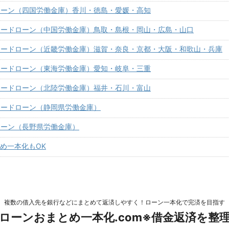
ローン（四国労働金庫）香川・徳島・愛媛・高知
カードローン（中国労働金庫）鳥取・島根・岡山・広島・山口
カードローン（近畿労働金庫）滋賀・奈良・京都・大阪・和歌山・兵庫
カードローン（東海労働金庫）愛知・岐阜・三重
カードローン（北陸労働金庫）福井・石川・富山
カードローン（静岡県労働金庫）
ローン（長野県労働金庫）
とめ一本化もOK
複数の借入先を銀行などにまとめて返済しやすく！ローン一本化で完済を目指す
ローンおまとめ一本化.com※借金返済を整