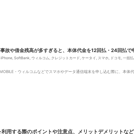
事故や借金残高が多すぎると、本体代金を12回払・24回払で
,
iPhone
,
SoftBank
,
ウィルコム
,
クレジットカード
,
ケータイ
,
スマホ
,
ドコモ
,
一括払
tBank・EMOBILE・ウィルコムなどでスマホやデータ通信端末を申し込む際に、
を利用する際のポイントや注意点、メリットデメリットなど