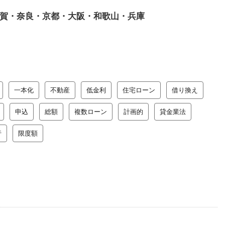
賀・奈良・京都・大阪・和歌山・兵庫
一本化
不動産
低金利
住宅ローン
借り換え
申込
総額
複数ローン
計画的
貸金業法
行
限度額