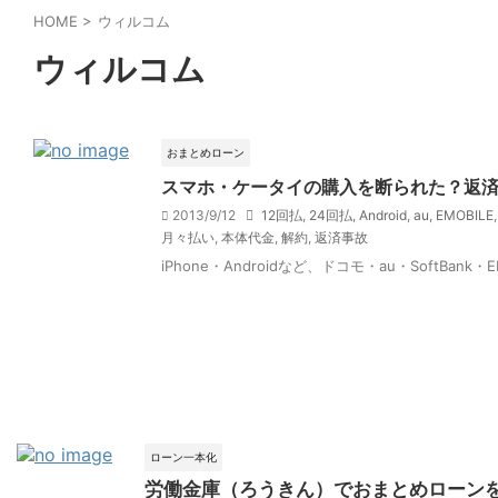
HOME
>
ウィルコム
ウィルコム
おまとめローン
スマホ・ケータイの購入を断られた？返済
2013/9/12
12回払
,
24回払
,
Android
,
au
,
EMOBILE
月々払い
,
本体代金
,
解約
,
返済事故
iPhone・Androidなど、ドコモ・au・Sof
ローン一本化
労働金庫（ろうきん）でおまとめローン