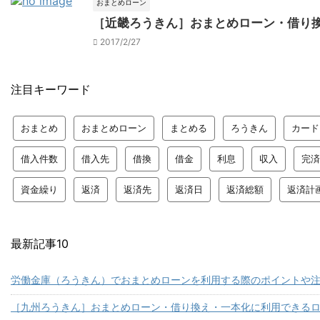
おまとめローン
［近畿ろうきん］おまとめローン・借り
2017/2/27
注目キーワード
おまとめ
おまとめローン
まとめる
ろうきん
カード
借入件数
借入先
借換
借金
利息
収入
完済
資金繰り
返済
返済先
返済日
返済総額
返済計
最新記事10
労働金庫（ろうきん）でおまとめローンを利用する際のポイントや
［九州ろうきん］おまとめローン・借り換え・一本化に利用できる