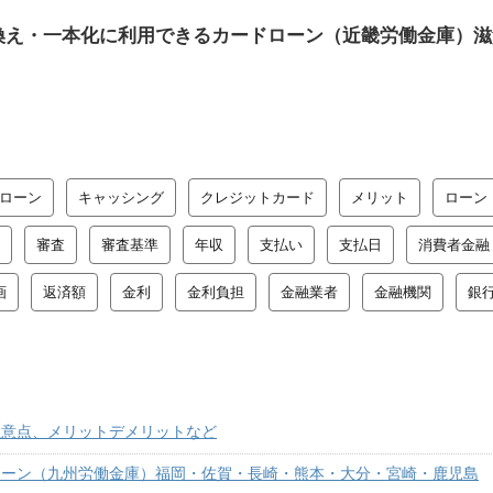
換え・一本化に利用できるカードローン（近畿労働金庫）滋
ローン
キャッシング
クレジットカード
メリット
ローン
審査
審査基準
年収
支払い
支払日
消費者金融
画
返済額
金利
金利負担
金融業者
金融機関
銀
注意点、メリットデメリットなど
ローン（九州労働金庫）福岡・佐賀・長崎・熊本・大分・宮崎・鹿児島