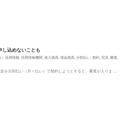
申し込めないことも
い
,
信用情報
,
信用情報機関
,
借入残高
,
借金残高
,
分割払い
,
契約
,
完済
,
審査
,
本体代金を分割払い（月々払い）で契約しようとすると、審査が入りま ...