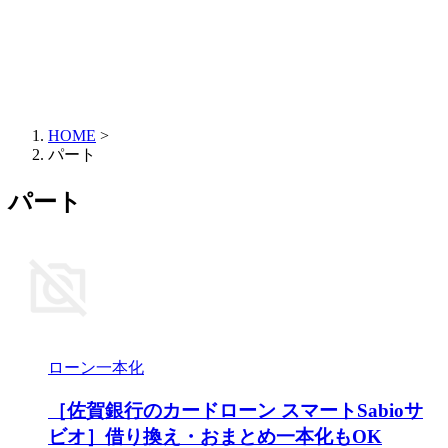
HOME
>
パート
パート
ローン一本化
［佐賀銀行のカードローン スマートSabioサ
ビオ］借り換え・おまとめ一本化もOK