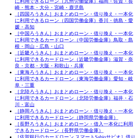
に利用できるローン（九州労働金庫）福岡・佐賀・長
崎・熊本・大分・宮崎・鹿児島
［四国ろうきん］おまとめローン・借り換え・一本化
に利用できるローン（四国労働金庫）香川・徳島・愛
媛・高知
［中国ろうきん］おまとめローン・借り換え・一本化
に利用できるカードローン（中国労働金庫）鳥取・島
根・岡山・広島・山口
［近畿ろうきん］おまとめローン・借り換え・一本化
に利用できるカードローン（近畿労働金庫）滋賀・奈
良・京都・大阪・和歌山・兵庫
［東海ろうきん］おまとめローン・借り換え・一本化
に利用できるカードローン（東海労働金庫）愛知・岐
阜・三重
［北陸ろうきん］おまとめローン・借り換え・一本化
に利用できるカードローン（北陸労働金庫）福井・石
川・富山
［静岡ろうきん］おまとめローン・借り換え・一本化
に利用できるカードローン（静岡県労働金庫）
［長野ろうきん］おまとめローン・借入一本化に利用
できるカードローン（長野県労働金庫）
［佐賀銀行のカードローン スマートSabioサビオ］借り