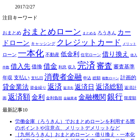
2017/2/27
注目キーワード
おまとめローン
カー
おまとめ
ろうきん
まとめる
クレジットカード
ドローン
キャッシング
メリット
一本化
借り換え
低金利
ローン
不動産
住宅ローン
借入
完済
審査
借金
借入先
借換
審査基準
利息
収入
件数
消費者金融
支払い
計画的
年収
支払日
申込
総額
複数ローン
返済
返済総額
貸金業法
返済日
資金繰り
返済計
返済先
銀行
返済額
金融機関
金利
画
金利負担
限度額
金融業者
最新記事10
労働金庫（ろうきん）でおまとめローンを利用する際
のポイントや注意点、メリットデメリットなど
［九州ろうきん］おまとめローン・借り換え・一本化