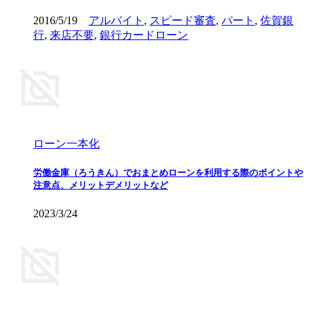
2016/5/19
アルバイト
,
スピード審査
,
パート
,
佐賀銀
行
,
来店不要
,
銀行カードローン
ローン一本化
労働金庫（ろうきん）でおまとめローンを利用する際のポイントや
注意点、メリットデメリットなど
2023/3/24