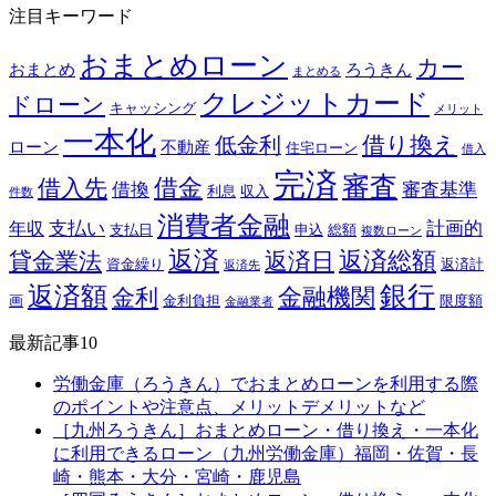
注目キーワード
おまとめローン
カー
おまとめ
ろうきん
まとめる
クレジットカード
ドローン
キャッシング
メリット
一本化
借り換え
低金利
ローン
不動産
住宅ローン
借入
完済
審査
借金
借入先
借換
審査基準
利息
収入
件数
消費者金融
支払い
計画的
年収
支払日
申込
総額
複数ローン
返済
返済総額
貸金業法
返済日
資金繰り
返済計
返済先
銀行
返済額
金融機関
金利
画
金利負担
限度額
金融業者
最新記事10
労働金庫（ろうきん）でおまとめローンを利用する際
のポイントや注意点、メリットデメリットなど
［九州ろうきん］おまとめローン・借り換え・一本化
に利用できるローン（九州労働金庫）福岡・佐賀・長
崎・熊本・大分・宮崎・鹿児島