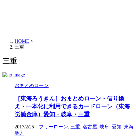
HOME
>
三重
三重
おまとめローン
［東海ろうきん］おまとめローン・借り換
え・一本化に利用できるカードローン（東海
労働金庫）愛知・岐阜・三重
2017/2/25
フリーローン
,
三重
,
名古屋
,
岐阜
,
愛知
,
東海
地方