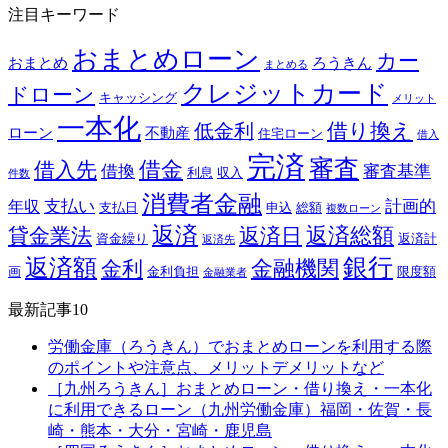
注目キーワード
おまとめローン
カー
おまとめ
ろうきん
まとめる
クレジットカード
ドローン
キャッシング
メリット
一本化
借り換え
低金利
ローン
不動産
住宅ローン
借入
完済
審査
借金
借入先
借換
審査基準
利息
収入
件数
消費者金融
支払い
計画的
年収
支払日
申込
総額
複数ローン
返済
返済総額
貸金業法
返済日
資金繰り
返済計
返済先
銀行
返済額
金融機関
金利
画
金利負担
限度額
金融業者
最新記事10
労働金庫（ろうきん）でおまとめローンを利用する際
のポイントや注意点、メリットデメリットなど
［九州ろうきん］おまとめローン・借り換え・一本化
に利用できるローン（九州労働金庫）福岡・佐賀・長
崎・熊本・大分・宮崎・鹿児島