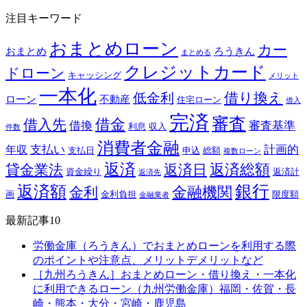
注目キーワード
おまとめローン
カー
おまとめ
ろうきん
まとめる
クレジットカード
ドローン
キャッシング
メリット
一本化
借り換え
低金利
ローン
不動産
住宅ローン
借入
完済
審査
借金
借入先
借換
審査基準
利息
収入
件数
消費者金融
支払い
計画的
年収
支払日
申込
総額
複数ローン
返済
返済総額
貸金業法
返済日
資金繰り
返済計
返済先
銀行
返済額
金融機関
金利
画
金利負担
限度額
金融業者
最新記事10
労働金庫（ろうきん）でおまとめローンを利用する際
のポイントや注意点、メリットデメリットなど
［九州ろうきん］おまとめローン・借り換え・一本化
に利用できるローン（九州労働金庫）福岡・佐賀・長
崎・熊本・大分・宮崎・鹿児島