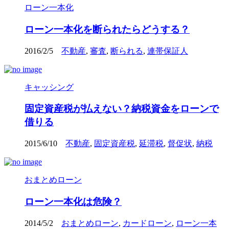
ローン一本化
ローン一本化を断られたらどうする？
2016/2/5
不動産
,
審査
,
断られる
,
連帯保証人
キャッシング
固定資産税が払えない？納税資金をローンで
借りる
2015/6/10
不動産
,
固定資産税
,
延滞税
,
督促状
,
納税
おまとめローン
ローン一本化は危険？
2014/5/2
おまとめローン
,
カードローン
,
ローン一本