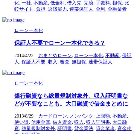
化
,
一社
,
不動産
,
低金利
,
借入先
,
完済
,
手数料
,
担保
,
比
較サイト
,
負担
,
返済能力
,
連帯保証人
,
金利
,
金融業者
ローン一本化
保証人不要でローン一本化できる？
2014/4/22
おまとめローン
,
ローン一本化
,
不動産
,
保証
人
,
保証人不要
,
収入
,
審査
,
無担保
,
連帯保証人
ローン一本化
銀行融資なら総量規制対象外。収入証明書な
どが不要なことも。大口融資で借金まとめに
2013/8/29
カードローン
,
ノンバンク
,
上限額
,
不動産
,
使い道
,
信用金庫
,
借入資金
,
収入
,
収入証明書
,
大口融
資
,
総量規制対象外
,
証明書
,
貸金業法
,
貸金業者
,
資金使