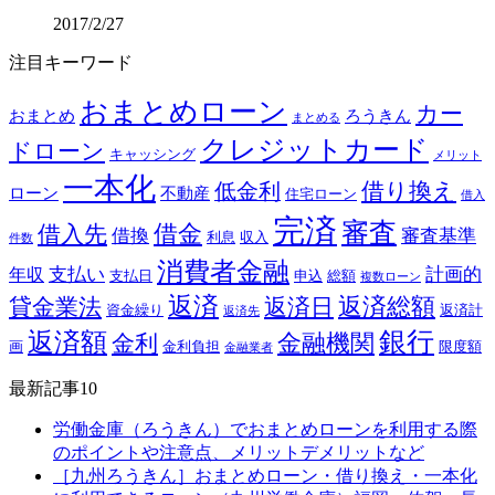
2017/2/27
注目キーワード
おまとめローン
カー
おまとめ
ろうきん
まとめる
クレジットカード
ドローン
キャッシング
メリット
一本化
借り換え
低金利
ローン
不動産
住宅ローン
借入
完済
審査
借金
借入先
借換
審査基準
利息
収入
件数
消費者金融
支払い
計画的
年収
支払日
申込
総額
複数ローン
返済
返済総額
貸金業法
返済日
資金繰り
返済計
返済先
銀行
返済額
金融機関
金利
画
金利負担
限度額
金融業者
最新記事10
労働金庫（ろうきん）でおまとめローンを利用する際
のポイントや注意点、メリットデメリットなど
［九州ろうきん］おまとめローン・借り換え・一本化