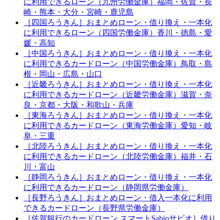
に利用できるローン（九州労働金庫）福岡・佐賀・長
崎・熊本・大分・宮崎・鹿児島
［四国ろうきん］おまとめローン・借り換え・一本化
に利用できるローン（四国労働金庫）香川・徳島・愛
媛・高知
［中国ろうきん］おまとめローン・借り換え・一本化
に利用できるカードローン（中国労働金庫）鳥取・島
根・岡山・広島・山口
［近畿ろうきん］おまとめローン・借り換え・一本化
に利用できるカードローン（近畿労働金庫）滋賀・奈
良・京都・大阪・和歌山・兵庫
［東海ろうきん］おまとめローン・借り換え・一本化
に利用できるカードローン（東海労働金庫）愛知・岐
阜・三重
［北陸ろうきん］おまとめローン・借り換え・一本化
に利用できるカードローン（北陸労働金庫）福井・石
川・富山
［静岡ろうきん］おまとめローン・借り換え・一本化
に利用できるカードローン（静岡県労働金庫）
［長野ろうきん］おまとめローン・借入一本化に利用
できるカードローン（長野県労働金庫）
［佐賀銀行のカードローン スマートSabioサビオ］借り