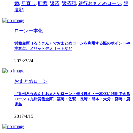
婚
,
見直し
,
貯蓄
,
返済
,
返済額
,
銀行おまとめローン
,
限
度額
ローン一本化
労働金庫（ろうきん）でおまとめローンを利用する際のポイントや
注意点、メリットデメリットなど
2023/3/24
おまとめローン
［九州ろうきん］おまとめローン・借り換え・一本化に利用できる
ローン（九州労働金庫）福岡・佐賀・長崎・熊本・大分・宮崎・鹿
児島
2017/4/15