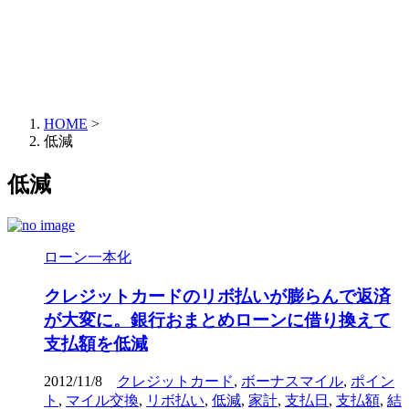
HOME
>
低減
低減
ローン一本化
クレジットカードのリボ払いが膨らんで返済
が大変に。銀行おまとめローンに借り換えて
支払額を低減
2012/11/8
クレジットカード
,
ボーナスマイル
,
ポイン
ト
,
マイル交換
,
リボ払い
,
低減
,
家計
,
支払日
,
支払額
,
結