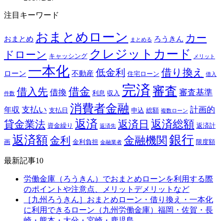
注目キーワード
おまとめローン
カー
おまとめ
ろうきん
まとめる
クレジットカード
ドローン
キャッシング
メリット
一本化
借り換え
低金利
ローン
不動産
住宅ローン
借入
完済
審査
借金
借入先
借換
審査基準
利息
収入
件数
消費者金融
支払い
計画的
年収
支払日
申込
総額
複数ローン
返済
返済総額
貸金業法
返済日
資金繰り
返済計
返済先
銀行
返済額
金融機関
金利
画
金利負担
限度額
金融業者
最新記事10
労働金庫（ろうきん）でおまとめローンを利用する際
のポイントや注意点、メリットデメリットなど
［九州ろうきん］おまとめローン・借り換え・一本化
に利用できるローン（九州労働金庫）福岡・佐賀・長
崎・熊本・大分・宮崎・鹿児島