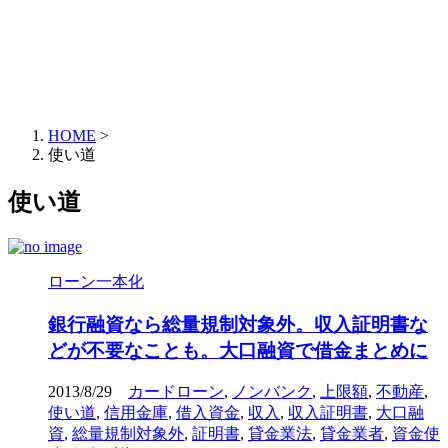
HOME
>
使い道
使い道
ローン一本化
銀行融資なら総量規制対象外。収入証明書な
どが不要なことも。大口融資で借金まとめに
2013/8/29
カードローン
,
ノンバンク
,
上限額
,
不動産
,
使い道
,
信用金庫
,
借入資金
,
収入
,
収入証明書
,
大口融
資
,
総量規制対象外
,
証明書
,
貸金業法
,
貸金業者
,
資金使