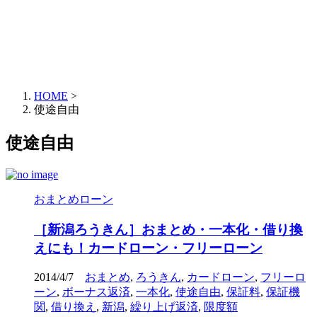
HOME
>
使途自由
使途自由
おまとめローン
［新潟ろうきん］おまとめ・一本化・借り換
えにも！カードローン・フリーローン
2014/4/7
おまとめ
,
ろうきん
,
カードローン
,
フリーロ
ーン
,
ボーナス返済
,
一本化
,
使途自由
,
保証料
,
保証機
関
,
借り換え
,
新潟
,
繰り上げ返済
,
限度額