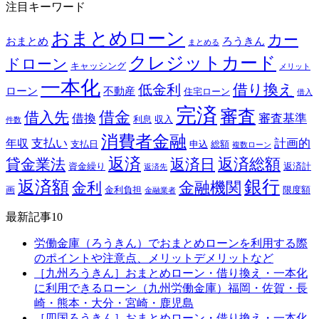
注目キーワード
おまとめローン
カー
おまとめ
ろうきん
まとめる
クレジットカード
ドローン
キャッシング
メリット
一本化
借り換え
低金利
ローン
不動産
住宅ローン
借入
完済
審査
借金
借入先
借換
審査基準
利息
収入
件数
消費者金融
支払い
計画的
年収
支払日
申込
総額
複数ローン
返済
返済総額
貸金業法
返済日
資金繰り
返済計
返済先
銀行
返済額
金融機関
金利
画
金利負担
限度額
金融業者
最新記事10
労働金庫（ろうきん）でおまとめローンを利用する際
のポイントや注意点、メリットデメリットなど
［九州ろうきん］おまとめローン・借り換え・一本化
に利用できるローン（九州労働金庫）福岡・佐賀・長
崎・熊本・大分・宮崎・鹿児島
［四国ろうきん］おまとめローン・借り換え・一本化