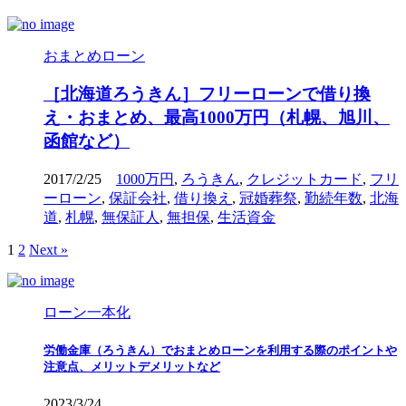
おまとめローン
［北海道ろうきん］フリーローンで借り換
え・おまとめ、最高1000万円（札幌、旭川、
函館など）
2017/2/25
1000万円
,
ろうきん
,
クレジットカード
,
フリ
ーローン
,
保証会社
,
借り換え
,
冠婚葬祭
,
勤続年数
,
北海
道
,
札幌
,
無保証人
,
無担保
,
生活資金
1
2
Next »
ローン一本化
労働金庫（ろうきん）でおまとめローンを利用する際のポイントや
注意点、メリットデメリットなど
2023/3/24