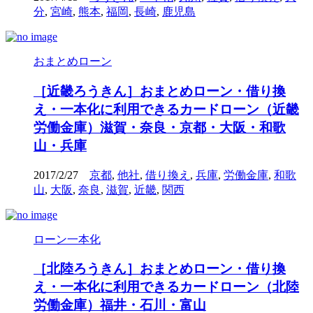
分
,
宮崎
,
熊本
,
福岡
,
長崎
,
鹿児島
おまとめローン
［近畿ろうきん］おまとめローン・借り換
え・一本化に利用できるカードローン（近畿
労働金庫）滋賀・奈良・京都・大阪・和歌
山・兵庫
2017/2/27
京都
,
他社
,
借り換え
,
兵庫
,
労働金庫
,
和歌
山
,
大阪
,
奈良
,
滋賀
,
近畿
,
関西
ローン一本化
［北陸ろうきん］おまとめローン・借り換
え・一本化に利用できるカードローン（北陸
労働金庫）福井・石川・富山