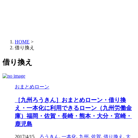
HOME
>
借り換え
借り換え
おまとめローン
［九州ろうきん］おまとめローン・借り換
え・一本化に利用できるローン（九州労働金
庫）福岡・佐賀・長崎・熊本・大分・宮崎・
鹿児島
2017/4/15
ろうきん
,
一本化
,
九州
,
佐賀
,
借り換え
,
大