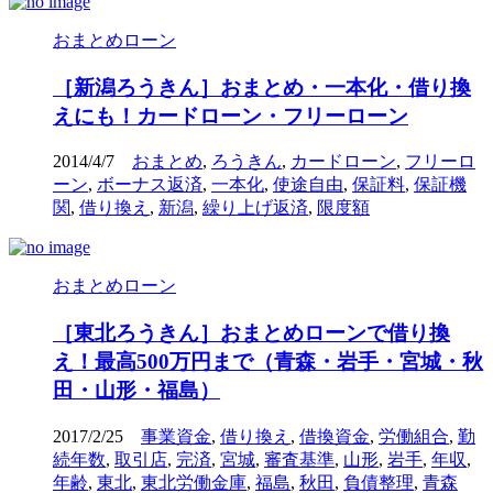
おまとめローン
［新潟ろうきん］おまとめ・一本化・借り換
えにも！カードローン・フリーローン
2014/4/7
おまとめ
,
ろうきん
,
カードローン
,
フリーロ
ーン
,
ボーナス返済
,
一本化
,
使途自由
,
保証料
,
保証機
関
,
借り換え
,
新潟
,
繰り上げ返済
,
限度額
おまとめローン
［東北ろうきん］おまとめローンで借り換
え！最高500万円まで（青森・岩手・宮城・秋
田・山形・福島）
2017/2/25
事業資金
,
借り換え
,
借換資金
,
労働組合
,
勤
続年数
,
取引店
,
完済
,
宮城
,
審査基準
,
山形
,
岩手
,
年収
,
年齢
,
東北
,
東北労働金庫
,
福島
,
秋田
,
負債整理
,
青森