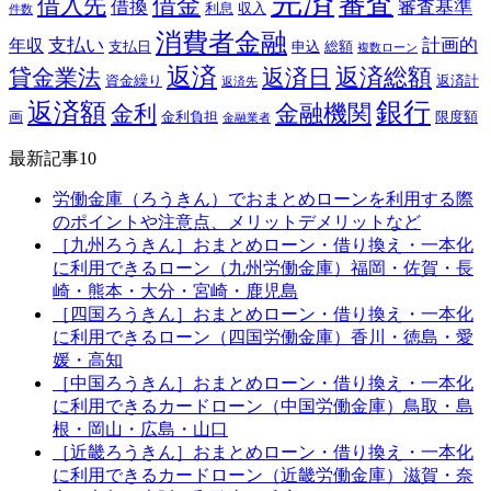
完済
審査
借金
借入先
借換
審査基準
利息
収入
件数
消費者金融
支払い
計画的
年収
支払日
申込
総額
複数ローン
返済
返済総額
貸金業法
返済日
資金繰り
返済計
返済先
銀行
返済額
金融機関
金利
画
金利負担
限度額
金融業者
最新記事10
労働金庫（ろうきん）でおまとめローンを利用する際
のポイントや注意点、メリットデメリットなど
［九州ろうきん］おまとめローン・借り換え・一本化
に利用できるローン（九州労働金庫）福岡・佐賀・長
崎・熊本・大分・宮崎・鹿児島
［四国ろうきん］おまとめローン・借り換え・一本化
に利用できるローン（四国労働金庫）香川・徳島・愛
媛・高知
［中国ろうきん］おまとめローン・借り換え・一本化
に利用できるカードローン（中国労働金庫）鳥取・島
根・岡山・広島・山口
［近畿ろうきん］おまとめローン・借り換え・一本化
に利用できるカードローン（近畿労働金庫）滋賀・奈