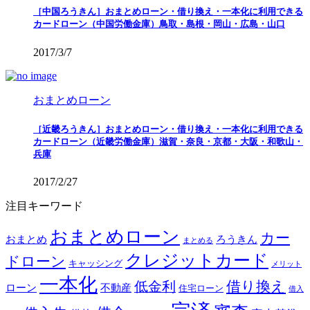
［中国ろうきん］おまとめローン・借り換え・一本化に利用できる
カードローン（中国労働金庫）鳥取・島根・岡山・広島・山口
2017/3/7
おまとめローン
［近畿ろうきん］おまとめローン・借り換え・一本化に利用できる
カードローン（近畿労働金庫）滋賀・奈良・京都・大阪・和歌山・
兵庫
2017/2/27
注目キーワード
おまとめローン
カー
おまとめ
ろうきん
まとめる
クレジットカード
ドローン
キャッシング
メリット
一本化
借り換え
低金利
ローン
不動産
住宅ローン
借入