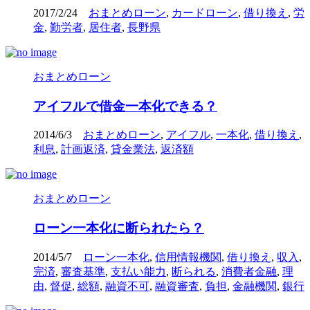
2017/2/24
おまとめローン
,
カードローン
,
借り換え
,
労
金
,
勤労者
,
居住者
,
長野県
おまとめローン
アイフルで借金一本化できる？
2014/6/3
おまとめローン
,
アイフル
,
一本化
,
借り換え
,
利息
,
計画返済
,
貸金業法
,
返済額
おまとめローン
ローン一本化に断られたら？
2014/5/7
ローン一本化
,
信用情報機関
,
借り換え
,
収入
,
完済
,
審査基準
,
支払い能力
,
断られる
,
消費者金融
,
理
由
,
督促
,
総額
,
融資不可
,
融資審査
,
負担
,
金融機関
,
銀行