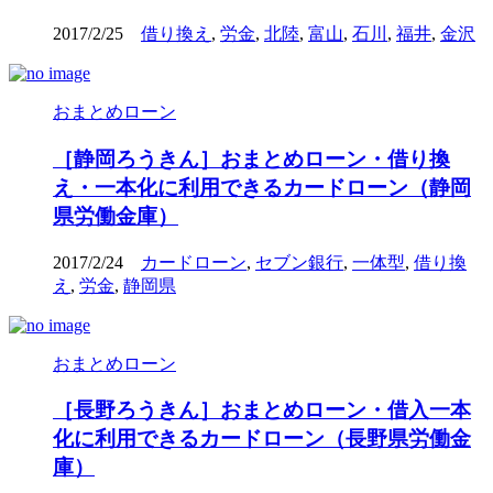
2017/2/25
借り換え
,
労金
,
北陸
,
富山
,
石川
,
福井
,
金沢
おまとめローン
［静岡ろうきん］おまとめローン・借り換
え・一本化に利用できるカードローン（静岡
県労働金庫）
2017/2/24
カードローン
,
セブン銀行
,
一体型
,
借り換
え
,
労金
,
静岡県
おまとめローン
［長野ろうきん］おまとめローン・借入一本
化に利用できるカードローン（長野県労働金
庫）