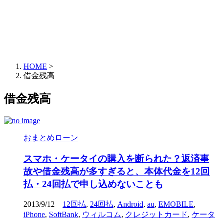
HOME
>
借金残高
借金残高
おまとめローン
スマホ・ケータイの購入を断られた？返済事
故や借金残高が多すぎると、本体代金を12回
払・24回払で申し込めないことも
2013/9/12
12回払
,
24回払
,
Android
,
au
,
EMOBILE
,
iPhone
,
SoftBank
,
ウィルコム
,
クレジットカード
,
ケータ