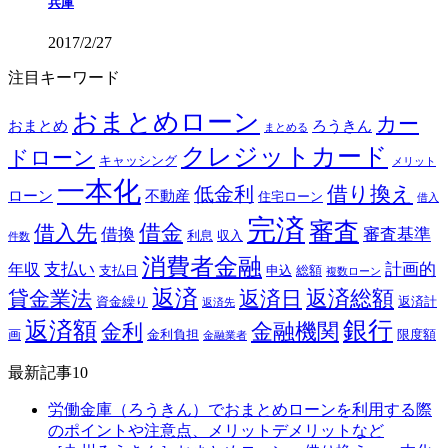
兵庫
2017/2/27
注目キーワード
おまとめローン
カー
おまとめ
ろうきん
まとめる
クレジットカード
ドローン
キャッシング
メリット
一本化
借り換え
低金利
ローン
不動産
住宅ローン
借入
完済
審査
借金
借入先
借換
審査基準
利息
収入
件数
消費者金融
支払い
計画的
年収
支払日
申込
総額
複数ローン
返済
返済総額
貸金業法
返済日
資金繰り
返済計
返済先
銀行
返済額
金融機関
金利
画
金利負担
限度額
金融業者
最新記事10
労働金庫（ろうきん）でおまとめローンを利用する際
のポイントや注意点、メリットデメリットなど