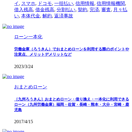
イ
,
スマホ
,
ドコモ
,
一括払い
,
信用情報
,
信用情報機関
,
借入残高
,
借金残高
,
分割払い
,
契約
,
完済
,
審査
,
月々払
い
,
本体代金
,
解約
,
返済事故
ローン一本化
労働金庫（ろうきん）でおまとめローンを利用する際のポイントや
注意点、メリットデメリットなど
2023/3/24
おまとめローン
［九州ろうきん］おまとめローン・借り換え・一本化に利用できる
ローン（九州労働金庫）福岡・佐賀・長崎・熊本・大分・宮崎・鹿
児島
2017/4/15