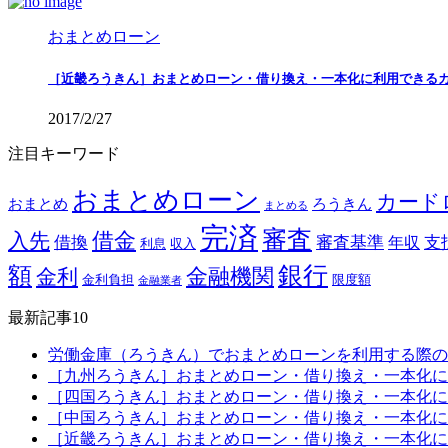
おまとめローン
［近畿ろうきん］おまとめローン・借り換え・一本化に利用できる
2017/2/27
注目キーワード
おまとめローン
カード
おまとめ
ろうきん
まとめる
完済
審査
借金
入先
借換
審査基準
支
年収
利息
収入
銀行
額
金融機関
金利
金利負担
限度額
金融業者
最新記事10
労働金庫（ろうきん）でおまとめローンを利用する際の
［九州ろうきん］おまとめローン・借り換え・一本化に
［四国ろうきん］おまとめローン・借り換え・一本化に
［中国ろうきん］おまとめローン・借り換え・一本化に
［近畿ろうきん］おまとめローン・借り換え・一本化に