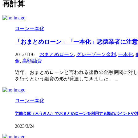
再計算
ローン一本化
「おまとめローン」「一本化」悪徳業者に注意
2012/11/6
おまとめローン
,
グレーゾーン金利
,
一本化
,
金
,
高額融資
近年、おまとめローンと言われる複数の金融機関に対し
を行うという融資の形が発達してきました。 ...
ローン一本化
労働金庫（ろうきん）でおまとめローンを利用する際のポイントや
2023/3/24