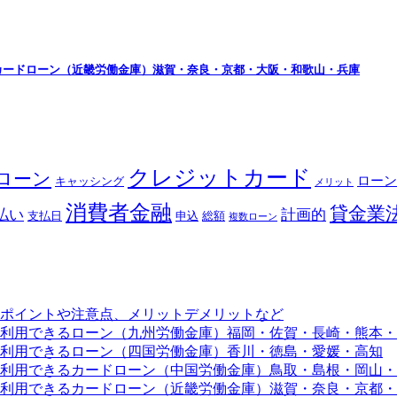
カードローン（近畿労働金庫）滋賀・奈良・京都・大阪・和歌山・兵庫
クレジットカード
ローン
ローン
キャッシング
メリット
消費者金融
貸金業
払い
計画的
支払日
申込
総額
複数ローン
ポイントや注意点、メリットデメリットなど
利用できるローン（九州労働金庫）福岡・佐賀・長崎・熊本・
利用できるローン（四国労働金庫）香川・徳島・愛媛・高知
利用できるカードローン（中国労働金庫）鳥取・島根・岡山・
利用できるカードローン（近畿労働金庫）滋賀・奈良・京都・