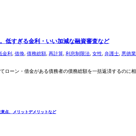
。低すぎる金利・いい加減な融資審査など
低金利
,
借換
,
債務総額
,
再計算
,
利息制限法
,
女性
,
弁護士
,
悪徳業
てローン・借金がある債務者の債務総額を一括返済するのに相
注意点、メリットデメリットなど