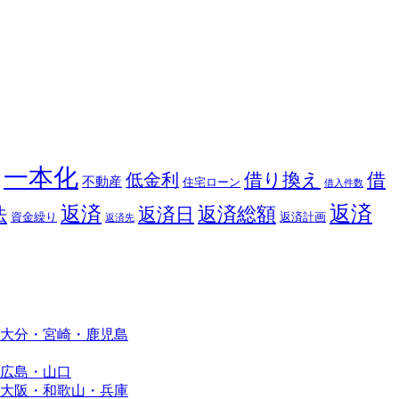
一本化
借り換え
借
低金利
不動産
住宅ローン
借入件数
返済
返済
返済総額
法
返済日
資金繰り
返済計画
返済先
大分・宮崎・鹿児島
広島・山口
大阪・和歌山・兵庫