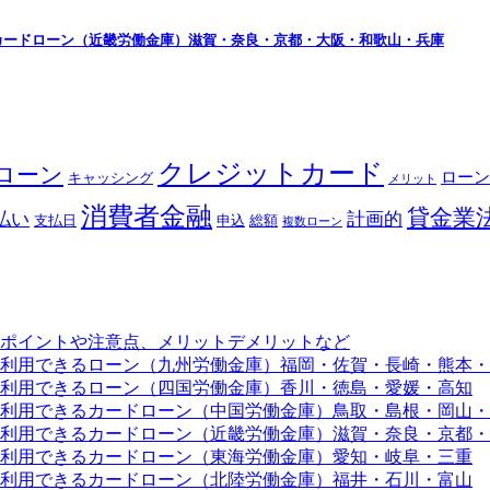
カードローン（近畿労働金庫）滋賀・奈良・京都・大阪・和歌山・兵庫
クレジットカード
ローン
ローン
キャッシング
メリット
消費者金融
貸金業
払い
計画的
支払日
申込
総額
複数ローン
ポイントや注意点、メリットデメリットなど
利用できるローン（九州労働金庫）福岡・佐賀・長崎・熊本・
利用できるローン（四国労働金庫）香川・徳島・愛媛・高知
利用できるカードローン（中国労働金庫）鳥取・島根・岡山・
利用できるカードローン（近畿労働金庫）滋賀・奈良・京都・
利用できるカードローン（東海労働金庫）愛知・岐阜・三重
利用できるカードローン（北陸労働金庫）福井・石川・富山