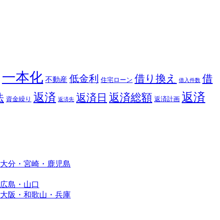
一本化
借り換え
借
低金利
不動産
住宅ローン
借入件数
返済
返済
返済総額
法
返済日
資金繰り
返済計画
返済先
大分・宮崎・鹿児島
広島・山口
大阪・和歌山・兵庫