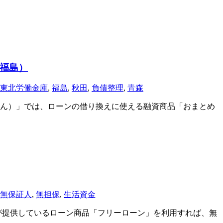
・福島）
東北労働金庫
,
福島
,
秋田
,
負債整理
,
青森
ん）」では、ローンの借り換えに使える融資商品「おまとめ
無保証人
,
無担保
,
生活資金
が提供しているローン商品「フリーローン」を利用すれば、無