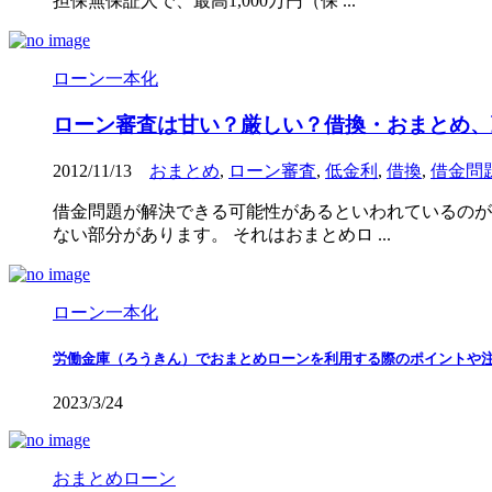
担保無保証人で、最高1,000万円（保 ...
ローン一本化
ローン審査は甘い？厳しい？借換・おまとめ、
2012/11/13
おまとめ
,
ローン審査
,
低金利
,
借換
,
借金問
借金問題が解決できる可能性があるといわれているのが
ない部分があります。 それはおまとめロ ...
ローン一本化
労働金庫（ろうきん）でおまとめローンを利用する際のポイントや
2023/3/24
おまとめローン