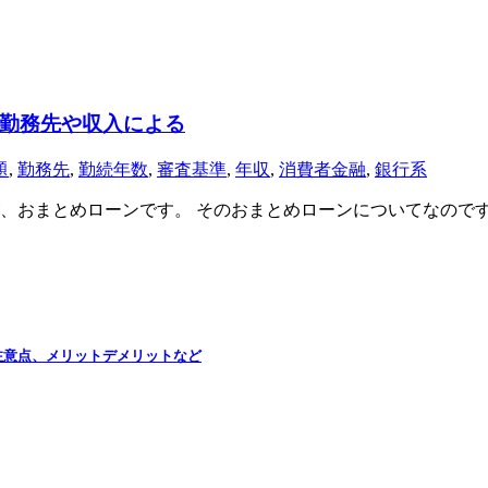
勤務先や収入による
題
,
勤務先
,
勤続年数
,
審査基準
,
年収
,
消費者金融
,
銀行系
、おまとめローンです。 そのおまとめローンについてなので
注意点、メリットデメリットなど