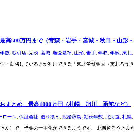
最高500万円まで（青森・岩手・宮城・秋田・山形
年数
,
取引店
,
完済
,
宮城
,
審査基準
,
山形
,
岩手
,
年収
,
年齢
,
東北
,
住・勤務している方が利用できる「東北労働金庫（東北ろうき
おまとめ、最高1000万円（札幌、旭川、函館など）
ーローン
,
保証会社
,
借り換え
,
冠婚葬祭
,
勤続年数
,
北海道
,
札幌
,
きん）で、借金の一本化ができるようです。 北海道ろうきん