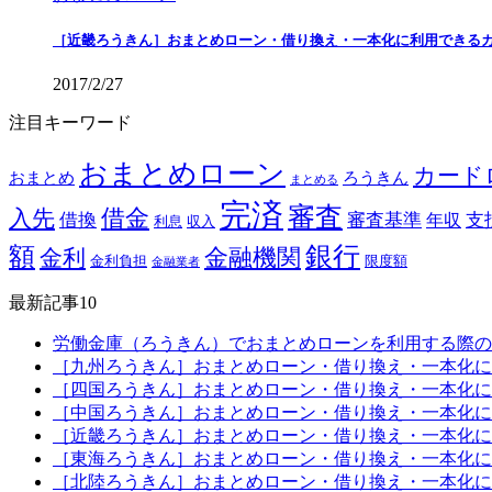
［近畿ろうきん］おまとめローン・借り換え・一本化に利用できる
2017/2/27
注目キーワード
おまとめローン
カード
おまとめ
ろうきん
まとめる
完済
審査
借金
入先
借換
審査基準
支
年収
利息
収入
銀行
額
金融機関
金利
金利負担
限度額
金融業者
最新記事10
労働金庫（ろうきん）でおまとめローンを利用する際の
［九州ろうきん］おまとめローン・借り換え・一本化に
［四国ろうきん］おまとめローン・借り換え・一本化に
［中国ろうきん］おまとめローン・借り換え・一本化に
［近畿ろうきん］おまとめローン・借り換え・一本化に
［東海ろうきん］おまとめローン・借り換え・一本化に
［北陸ろうきん］おまとめローン・借り換え・一本化に