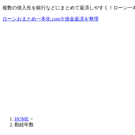
複数の借入先を銀行などにまとめて返済しやすく！ローン一
ローンおまとめ一本化.com※借金返済を整理
HOME
>
勤続年数