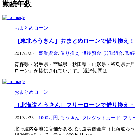
勤続年数
おまとめローン
［東北ろうきん］おまとめローンで借り換え！
2017/2/25
事業資金
,
借り換え
,
借換資金
,
労働組合
,
勤続
青森県・岩手県・宮城県・秋田県・山形県・福島県に居
ローン」が提供されています。 返済期間は ...
おまとめローン
［北海道ろうきん］フリーローンで借り換え・
2017/2/25
1000万円
,
ろうきん
,
クレジットカード
,
フリ
北海道内各地に店舗がある北海道労働金庫（北海道ろう