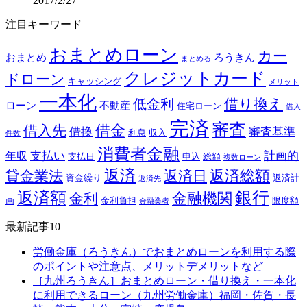
2017/2/27
注目キーワード
おまとめローン
カー
おまとめ
ろうきん
まとめる
クレジットカード
ドローン
キャッシング
メリット
一本化
借り換え
低金利
ローン
不動産
住宅ローン
借入
完済
審査
借金
借入先
借換
審査基準
利息
収入
件数
消費者金融
支払い
計画的
年収
支払日
申込
総額
複数ローン
返済
返済総額
貸金業法
返済日
資金繰り
返済計
返済先
銀行
返済額
金融機関
金利
画
金利負担
限度額
金融業者
最新記事10
労働金庫（ろうきん）でおまとめローンを利用する際
のポイントや注意点、メリットデメリットなど
［九州ろうきん］おまとめローン・借り換え・一本化
に利用できるローン（九州労働金庫）福岡・佐賀・長