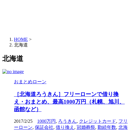
HOME
>
北海道
北海道
おまとめローン
［北海道ろうきん］フリーローンで借り換
え・おまとめ、最高1000万円（札幌、旭川、
函館など）
2017/2/25
1000万円
,
ろうきん
,
クレジットカード
,
フリ
ーローン
,
保証会社
,
借り換え
,
冠婚葬祭
,
勤続年数
,
北海