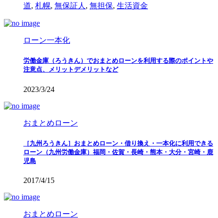
道
,
札幌
,
無保証人
,
無担保
,
生活資金
ローン一本化
労働金庫（ろうきん）でおまとめローンを利用する際のポイントや
注意点、メリットデメリットなど
2023/3/24
おまとめローン
［九州ろうきん］おまとめローン・借り換え・一本化に利用できる
ローン（九州労働金庫）福岡・佐賀・長崎・熊本・大分・宮崎・鹿
児島
2017/4/15
おまとめローン