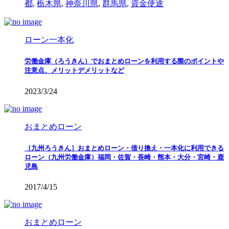
都
,
栃木県
,
神奈川県
,
群馬県
,
資金使途
ローン一本化
労働金庫（ろうきん）でおまとめローンを利用する際のポイントや
注意点、メリットデメリットなど
2023/3/24
おまとめローン
［九州ろうきん］おまとめローン・借り換え・一本化に利用できる
ローン（九州労働金庫）福岡・佐賀・長崎・熊本・大分・宮崎・鹿
児島
2017/4/15
おまとめローン