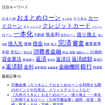
注目キーワード
おまとめローン
カー
おまとめ
ろうきん
まとめる
クレジットカード
ドローン
キャッシング
メリット
一本化
借り換え
低金利
ローン
不動産
住宅ローン
借入
完済
審査
借金
借入先
借換
審査基準
利息
収入
件数
消費者金融
支払い
計画的
年収
支払日
申込
総額
複数ローン
返済
返済総額
貸金業法
返済日
資金繰り
返済計
返済先
銀行
返済額
金融機関
金利
画
金利負担
限度額
金融業者
最新記事10
労働金庫（ろうきん）でおまとめローンを利用する際
のポイントや注意点、メリットデメリットなど
［九州ろうきん］おまとめローン・借り換え・一本化
に利用できるローン（九州労働金庫）福岡・佐賀・長
崎・熊本・大分・宮崎・鹿児島