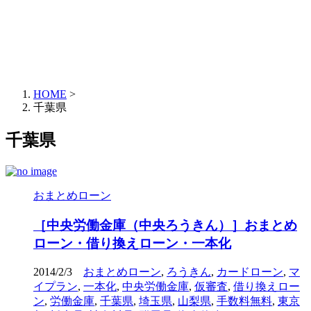
HOME
>
千葉県
千葉県
おまとめローン
［中央労働金庫（中央ろうきん）］おまとめ
ローン・借り換えローン・一本化
2014/2/3
おまとめローン
,
ろうきん
,
カードローン
,
マ
イプラン
,
一本化
,
中央労働金庫
,
仮審査
,
借り換えロー
ン
,
労働金庫
,
千葉県
,
埼玉県
,
山梨県
,
手数料無料
,
東京