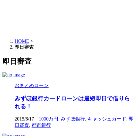
HOME
>
即日審査
即日審査
おまとめローン
みずほ銀行カードローンは最短即日で借りら
れる！
2015/6/17
1000万円
,
みずほ銀行
,
キャッシュカード
,
即
日審査
,
都市銀行