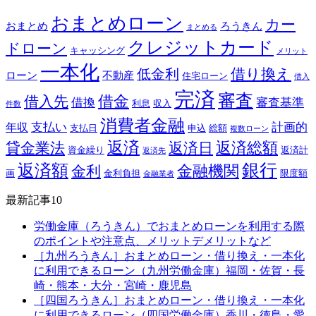
おまとめローン
カー
おまとめ
ろうきん
まとめる
クレジットカード
ドローン
キャッシング
メリット
一本化
借り換え
低金利
ローン
不動産
住宅ローン
借入
完済
審査
借金
借入先
借換
審査基準
利息
収入
件数
消費者金融
支払い
計画的
年収
支払日
申込
総額
複数ローン
返済
返済総額
貸金業法
返済日
資金繰り
返済計
返済先
銀行
返済額
金融機関
金利
画
金利負担
限度額
金融業者
最新記事10
労働金庫（ろうきん）でおまとめローンを利用する際
のポイントや注意点、メリットデメリットなど
［九州ろうきん］おまとめローン・借り換え・一本化
に利用できるローン（九州労働金庫）福岡・佐賀・長
崎・熊本・大分・宮崎・鹿児島
［四国ろうきん］おまとめローン・借り換え・一本化
に利用できるローン（四国労働金庫）香川・徳島・愛