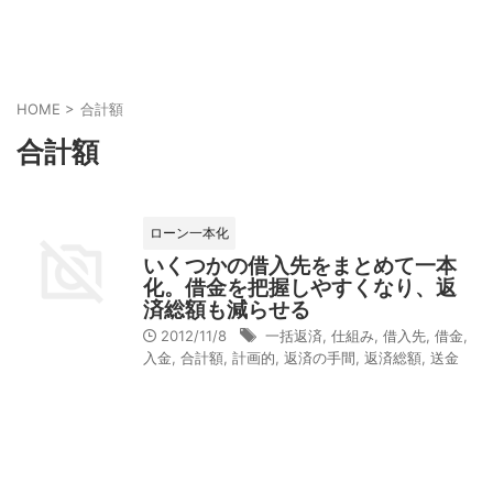
HOME
>
合計額
合計額
ローン一本化
いくつかの借入先をまとめて一本
化。借金を把握しやすくなり、返
済総額も減らせる
2012/11/8
一括返済
,
仕組み
,
借入先
,
借金
,
入金
,
合計額
,
計画的
,
返済の手間
,
返済総額
,
送金