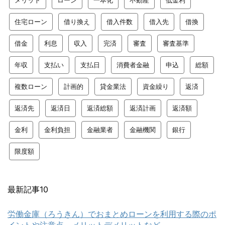
メリット
ローン
一本化
不動産
低金利
住宅ローン
借り換え
借入件数
借入先
借換
借金
利息
収入
完済
審査
審査基準
年収
支払い
支払日
消費者金融
申込
総額
複数ローン
計画的
貸金業法
資金繰り
返済
返済先
返済日
返済総額
返済計画
返済額
金利
金利負担
金融業者
金融機関
銀行
限度額
最新記事10
労働金庫（ろうきん）でおまとめローンを利用する際のポ