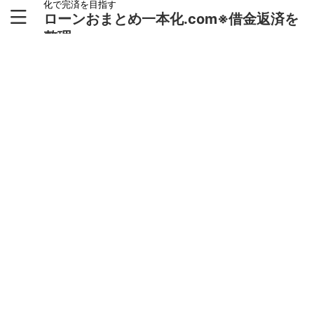
化で完済を目指す
ローンおまとめ一本化.com※借金返済を
整理