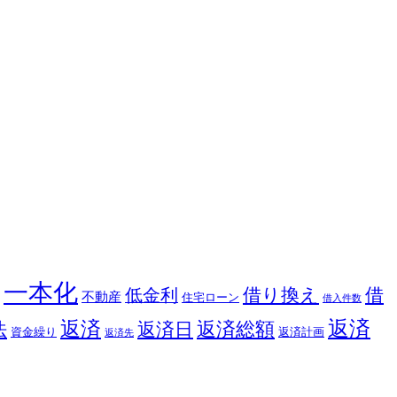
一本化
借り換え
借
低金利
不動産
住宅ローン
借入件数
返済
返済
返済総額
法
返済日
資金繰り
返済計画
返済先