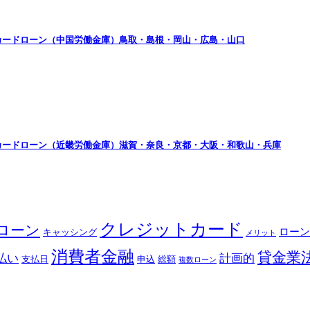
カードローン（中国労働金庫）鳥取・島根・岡山・広島・山口
カードローン（近畿労働金庫）滋賀・奈良・京都・大阪・和歌山・兵庫
クレジットカード
ローン
ローン
キャッシング
メリット
消費者金融
貸金業
払い
計画的
支払日
申込
総額
複数ローン