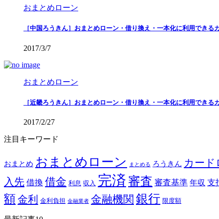
おまとめローン
［中国ろうきん］おまとめローン・借り換え・一本化に利用できる
2017/3/7
おまとめローン
［近畿ろうきん］おまとめローン・借り換え・一本化に利用できる
2017/2/27
注目キーワード
おまとめローン
カード
おまとめ
ろうきん
まとめる
完済
審査
借金
入先
借換
審査基準
支
年収
利息
収入
銀行
額
金融機関
金利
金利負担
限度額
金融業者