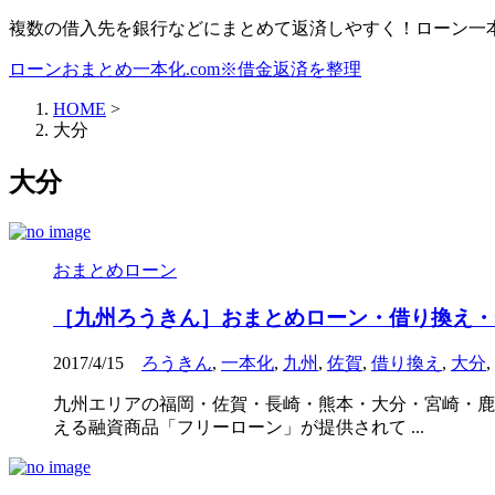
複数の借入先を銀行などにまとめて返済しやすく！ローン一
ローンおまとめ一本化.com※借金返済を整理
HOME
>
大分
大分
おまとめローン
［九州ろうきん］おまとめローン・借り換え・
2017/4/15
ろうきん
,
一本化
,
九州
,
佐賀
,
借り換え
,
大分
,
九州エリアの福岡・佐賀・長崎・熊本・大分・宮崎・鹿
える融資商品「フリーローン」が提供されて ...