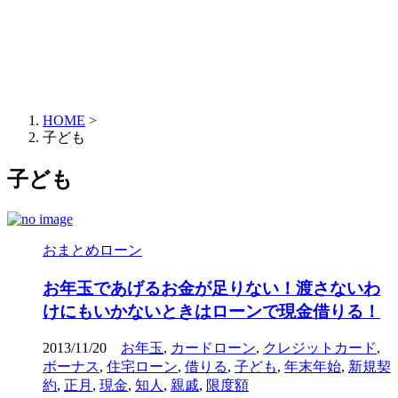
HOME
>
子ども
子ども
おまとめローン
お年玉であげるお金が足りない！渡さないわ
けにもいかないときはローンで現金借りる！
2013/11/20
お年玉
,
カードローン
,
クレジットカード
,
ボーナス
,
住宅ローン
,
借りる
,
子ども
,
年末年始
,
新規契
約
,
正月
,
現金
,
知人
,
親戚
,
限度額