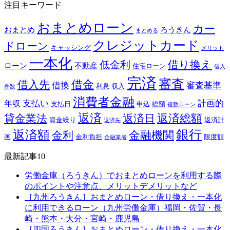
注目キーワード
おまとめローン
カー
おまとめ
ろうきん
まとめる
クレジットカード
ドローン
キャッシング
メリット
一本化
借り換え
低金利
ローン
不動産
住宅ローン
借入
完済
審査
借金
借入先
借換
審査基準
利息
収入
件数
消費者金融
支払い
計画的
年収
支払日
申込
総額
複数ローン
返済
返済総額
貸金業法
返済日
資金繰り
返済計
返済先
銀行
返済額
金融機関
金利
画
金利負担
限度額
金融業者
最新記事10
労働金庫（ろうきん）でおまとめローンを利用する際
のポイントや注意点、メリットデメリットなど
［九州ろうきん］おまとめローン・借り換え・一本化
に利用できるローン（九州労働金庫）福岡・佐賀・長
崎・熊本・大分・宮崎・鹿児島
［四国ろうきん］おまとめローン・借り換え・一本化