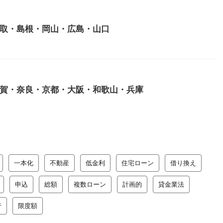
取・島根・岡山・広島・山口
賀・奈良・京都・大阪・和歌山・兵庫
一本化
不動産
低金利
住宅ローン
借り換え
申込
総額
複数ローン
計画的
貸金業法
行
限度額