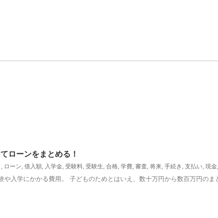
えてローンをまとめる！
ド
,
ローン
,
借入額
,
入学金
,
受験料
,
受験生
,
合格
,
学費
,
審査
,
将来
,
手続き
,
支払い
,
現金
験や入学にかかる費用。 子どものためとはいえ、数十万円から数百万円のま