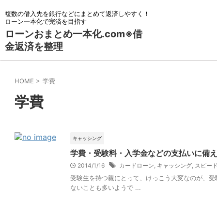
複数の借入先を銀行などにまとめて返済しやすく！
ローン一本化で完済を目指す
ローンおまとめ一本化.com※借
金返済を整理
HOME
>
学費
学費
キャッシング
学費・受験料・入学金などの支払いに備
2014/1/16
カードローン
,
キャッシング
,
スピー
受験生を持つ親にとって、けっこう大変なのが、受
ないことも多いようで ...