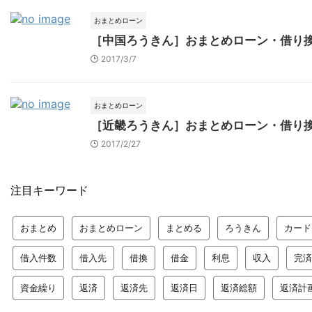
おまとめローン
［中国ろうきん］おまとめローン・借り
2017/3/7
おまとめローン
［近畿ろうきん］おまとめローン・借り
2017/2/27
注目キーワード
おまとめ
おまとめローン
まとめる
ろうきん
カード
借入件数
借入先
借換
借金
利息
収入
完済
資金繰り
返済
返済先
返済日
返済総額
返済計