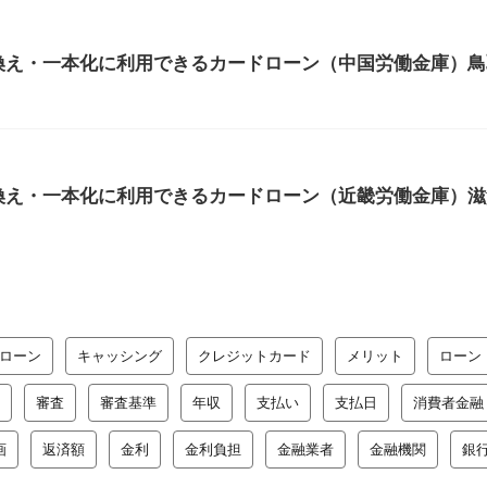
換え・一本化に利用できるカードローン（中国労働金庫）鳥
換え・一本化に利用できるカードローン（近畿労働金庫）滋
ローン
キャッシング
クレジットカード
メリット
ローン
審査
審査基準
年収
支払い
支払日
消費者金融
画
返済額
金利
金利負担
金融業者
金融機関
銀