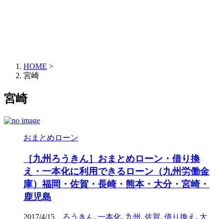
HOME
>
宮崎
宮崎
おまとめローン
［九州ろうきん］おまとめローン・借り換
え・一本化に利用できるローン（九州労働金
庫）福岡・佐賀・長崎・熊本・大分・宮崎・
鹿児島
2017/4/15
ろうきん
,
一本化
,
九州
,
佐賀
,
借り換え
,
大