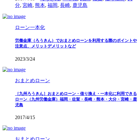
分
,
宮崎
,
熊本
,
福岡
,
長崎
,
鹿児島
ローン一本化
労働金庫（ろうきん）でおまとめローンを利用する際のポイントや
注意点、メリットデメリットなど
2023/3/24
おまとめローン
［九州ろうきん］おまとめローン・借り換え・一本化に利用できる
ローン（九州労働金庫）福岡・佐賀・長崎・熊本・大分・宮崎・鹿
児島
2017/4/15
おまとめローン