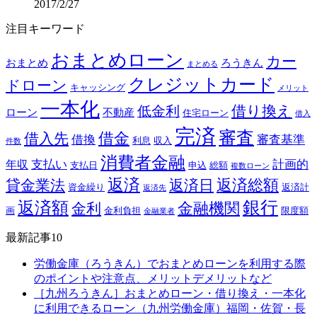
2017/2/27
注目キーワード
おまとめローン
カー
おまとめ
ろうきん
まとめる
クレジットカード
ドローン
キャッシング
メリット
一本化
借り換え
低金利
ローン
不動産
住宅ローン
借入
完済
審査
借金
借入先
借換
審査基準
利息
収入
件数
消費者金融
支払い
計画的
年収
支払日
申込
総額
複数ローン
返済
返済総額
貸金業法
返済日
資金繰り
返済計
返済先
銀行
返済額
金融機関
金利
画
金利負担
限度額
金融業者
最新記事10
労働金庫（ろうきん）でおまとめローンを利用する際
のポイントや注意点、メリットデメリットなど
［九州ろうきん］おまとめローン・借り換え・一本化
に利用できるローン（九州労働金庫）福岡・佐賀・長