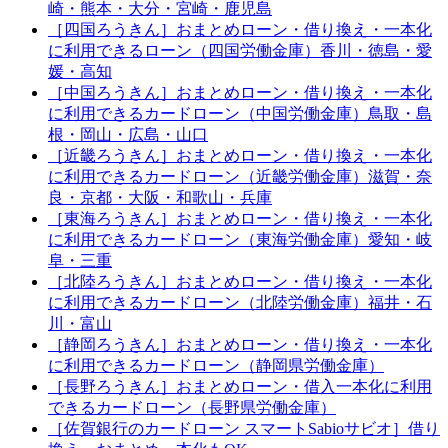
崎・熊本・大分・宮崎・鹿児島
［四国ろうきん］おまとめローン・借り換え・一本化
に利用できるローン（四国労働金庫）香川・徳島・愛
媛・高知
［中国ろうきん］おまとめローン・借り換え・一本化
に利用できるカードローン（中国労働金庫）鳥取・島
根・岡山・広島・山口
［近畿ろうきん］おまとめローン・借り換え・一本化
に利用できるカードローン（近畿労働金庫）滋賀・奈
良・京都・大阪・和歌山・兵庫
［東海ろうきん］おまとめローン・借り換え・一本化
に利用できるカードローン（東海労働金庫）愛知・岐
阜・三重
［北陸ろうきん］おまとめローン・借り換え・一本化
に利用できるカードローン（北陸労働金庫）福井・石
川・富山
［静岡ろうきん］おまとめローン・借り換え・一本化
に利用できるカードローン（静岡県労働金庫）
［長野ろうきん］おまとめローン・借入一本化に利用
できるカードローン（長野県労働金庫）
［佐賀銀行のカードローン スマートSabioサビオ］借り