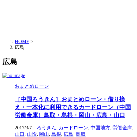
HOME
>
広島
広島
おまとめローン
［中国ろうきん］おまとめローン・借り換
え・一本化に利用できるカードローン（中国
労働金庫）鳥取・島根・岡山・広島・山口
2017/3/7
ろうきん
,
カードローン
,
中国地方
,
労働金庫
,
山口
,
山陰
,
岡山
,
島根
,
広島
,
鳥取