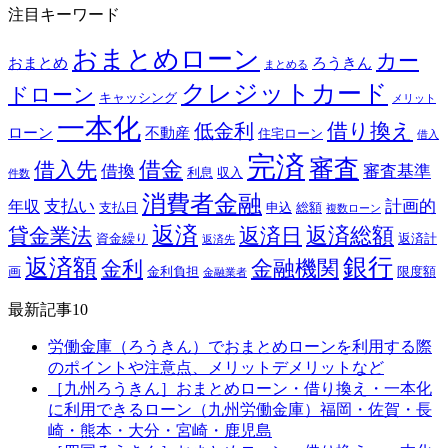
注目キーワード
おまとめローン
カー
おまとめ
ろうきん
まとめる
クレジットカード
ドローン
キャッシング
メリット
一本化
借り換え
低金利
ローン
不動産
住宅ローン
借入
完済
審査
借金
借入先
借換
審査基準
利息
収入
件数
消費者金融
支払い
計画的
年収
支払日
申込
総額
複数ローン
返済
返済総額
貸金業法
返済日
資金繰り
返済計
返済先
銀行
返済額
金融機関
金利
画
金利負担
限度額
金融業者
最新記事10
労働金庫（ろうきん）でおまとめローンを利用する際
のポイントや注意点、メリットデメリットなど
［九州ろうきん］おまとめローン・借り換え・一本化
に利用できるローン（九州労働金庫）福岡・佐賀・長
崎・熊本・大分・宮崎・鹿児島