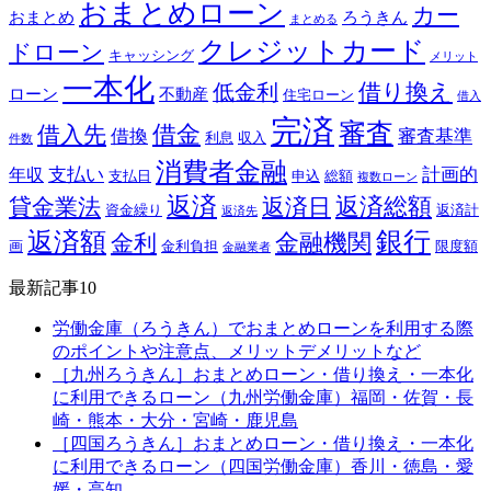
おまとめローン
カー
おまとめ
ろうきん
まとめる
クレジットカード
ドローン
キャッシング
メリット
一本化
借り換え
低金利
ローン
不動産
住宅ローン
借入
完済
審査
借金
借入先
借換
審査基準
利息
収入
件数
消費者金融
支払い
計画的
年収
支払日
申込
総額
複数ローン
返済
返済総額
貸金業法
返済日
資金繰り
返済計
返済先
銀行
返済額
金融機関
金利
画
金利負担
限度額
金融業者
最新記事10
労働金庫（ろうきん）でおまとめローンを利用する際
のポイントや注意点、メリットデメリットなど
［九州ろうきん］おまとめローン・借り換え・一本化
に利用できるローン（九州労働金庫）福岡・佐賀・長
崎・熊本・大分・宮崎・鹿児島
［四国ろうきん］おまとめローン・借り換え・一本化
に利用できるローン（四国労働金庫）香川・徳島・愛
媛・高知