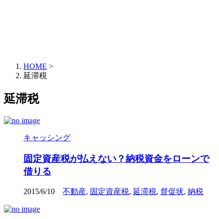
HOME
>
延滞税
延滞税
キャッシング
固定資産税が払えない？納税資金をローンで
借りる
2015/6/10
不動産
,
固定資産税
,
延滞税
,
督促状
,
納税