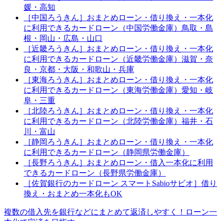
媛・高知
［中国ろうきん］おまとめローン・借り換え・一本化
に利用できるカードローン（中国労働金庫）鳥取・島
根・岡山・広島・山口
［近畿ろうきん］おまとめローン・借り換え・一本化
に利用できるカードローン（近畿労働金庫）滋賀・奈
良・京都・大阪・和歌山・兵庫
［東海ろうきん］おまとめローン・借り換え・一本化
に利用できるカードローン（東海労働金庫）愛知・岐
阜・三重
［北陸ろうきん］おまとめローン・借り換え・一本化
に利用できるカードローン（北陸労働金庫）福井・石
川・富山
［静岡ろうきん］おまとめローン・借り換え・一本化
に利用できるカードローン（静岡県労働金庫）
［長野ろうきん］おまとめローン・借入一本化に利用
できるカードローン（長野県労働金庫）
［佐賀銀行のカードローン スマートSabioサビオ］借り
換え・おまとめ一本化もOK
複数の借入先を銀行などにまとめて返済しやすく！ローン一