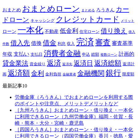
おまとめローン
カー
おまとめ
ろうきん
まとめる
クレジットカード
ドローン
キャッシング
メリット
一本化
借り換え
低金利
ローン
不動産
住宅ローン
借入
完済
審査
借金
借入先
借換
審査基準
利息
収入
件数
消費者金融
支払い
計画的
年収
支払日
申込
総額
複数ローン
返済
返済総額
貸金業法
返済日
資金繰り
返済計
返済先
銀行
返済額
金融機関
金利
画
金利負担
限度額
金融業者
最新記事10
労働金庫（ろうきん）でおまとめローンを利用する際
のポイントや注意点、メリットデメリットなど
［九州ろうきん］おまとめローン・借り換え・一本化
に利用できるローン（九州労働金庫）福岡・佐賀・長
崎・熊本・大分・宮崎・鹿児島
［四国ろうきん］おまとめローン・借り換え・一本化
に利用できるローン（四国労働金庫）香川・徳島・愛