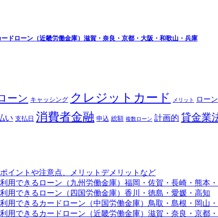
カードローン（近畿労働金庫）滋賀・奈良・京都・大阪・和歌山・兵庫
クレジットカード
ローン
ローン
キャッシング
メリット
消費者金融
貸金業
払い
計画的
支払日
申込
総額
複数ローン
ポイントや注意点、メリットデメリットなど
利用できるローン（九州労働金庫）福岡・佐賀・長崎・熊本・
利用できるローン（四国労働金庫）香川・徳島・愛媛・高知
利用できるカードローン（中国労働金庫）鳥取・島根・岡山・
利用できるカードローン（近畿労働金庫）滋賀・奈良・京都・