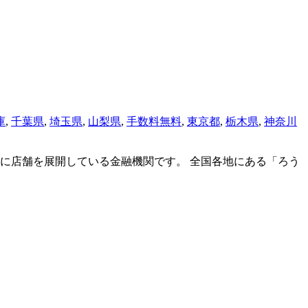
庫
,
千葉県
,
埼玉県
,
山梨県
,
手数料無料
,
東京都
,
栃木県
,
神奈川
に店舗を展開している金融機関です。 全国各地にある「ろう