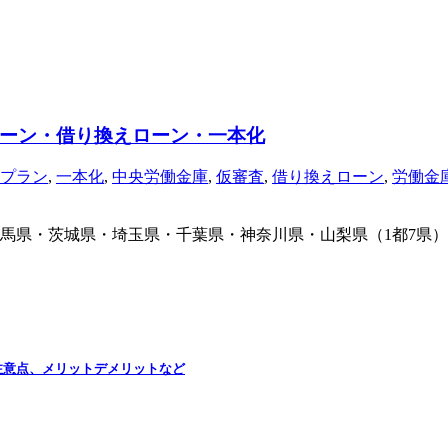
ーン・借り換えローン・一本化
プラン
,
一本化
,
中央労働金庫
,
仮審査
,
借り換えローン
,
労働金
馬県・茨城県・埼玉県・千葉県・神奈川県・山梨県（1都7県）
注意点、メリットデメリットなど