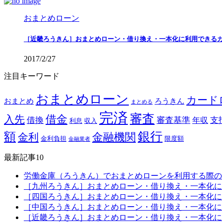
おまとめローン
［近畿ろうきん］おまとめローン・借り換え・一本化に利用できる
2017/2/27
注目キーワード
おまとめローン
カード
おまとめ
ろうきん
まとめる
完済
審査
借金
入先
借換
審査基準
支
年収
利息
収入
銀行
額
金融機関
金利
金利負担
限度額
金融業者
最新記事10
労働金庫（ろうきん）でおまとめローンを利用する際の
［九州ろうきん］おまとめローン・借り換え・一本化に
［四国ろうきん］おまとめローン・借り換え・一本化に
［中国ろうきん］おまとめローン・借り換え・一本化に
［近畿ろうきん］おまとめローン・借り換え・一本化に