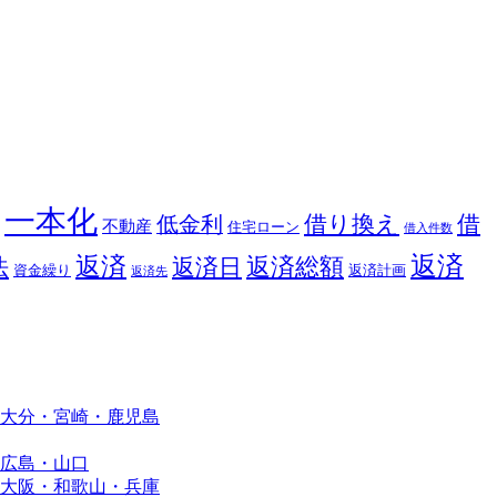
一本化
借り換え
借
低金利
不動産
住宅ローン
借入件数
返済
返済
返済総額
法
返済日
資金繰り
返済計画
返済先
大分・宮崎・鹿児島
広島・山口
大阪・和歌山・兵庫