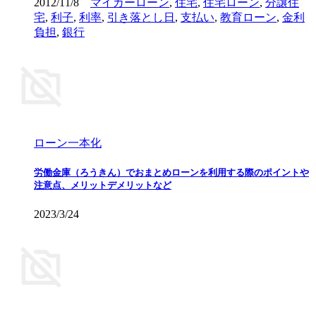
2012/11/8
マイカーローン
,
住宅
,
住宅ローン
,
分譲住
宅
,
利子
,
利率
,
引き落とし日
,
支払い
,
教育ローン
,
金利
負担
,
銀行
ローン一本化
労働金庫（ろうきん）でおまとめローンを利用する際のポイントや
注意点、メリットデメリットなど
2023/3/24