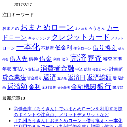
2017/2/27
注目キーワード
おまとめローン
カー
おまとめ
ろうきん
まとめる
クレジットカード
ドローン
キャッシング
メリット
一本化
借り換え
低金利
ローン
不動産
住宅ローン
借入
完済
審査
借金
借入先
借換
審査基準
利息
収入
件数
消費者金融
支払い
計画的
年収
支払日
申込
総額
複数ローン
返済
返済総額
貸金業法
返済日
資金繰り
返済計
返済先
銀行
返済額
金融機関
金利
画
金利負担
限度額
金融業者
最新記事10
労働金庫（ろうきん）でおまとめローンを利用する際
のポイントや注意点、メリットデメリットなど
［九州ろうきん］おまとめローン・借り換え・一本化
に利用できるローン（九州労働金庫）福岡・佐賀・長