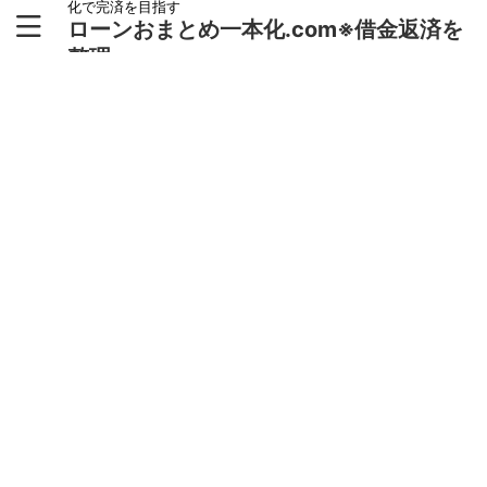
化で完済を目指す
ローンおまとめ一本化.com※借金返済を
整理