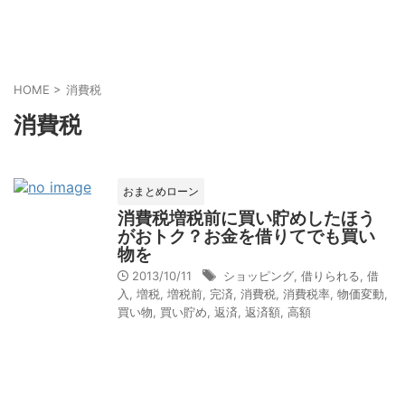
HOME
>
消費税
消費税
おまとめローン
消費税増税前に買い貯めしたほう
がおトク？お金を借りてでも買い
物を
2013/10/11
ショッピング
,
借りられる
,
借
入
,
増税
,
増税前
,
完済
,
消費税
,
消費税率
,
物価変動
,
買い物
,
買い貯め
,
返済
,
返済額
,
高額