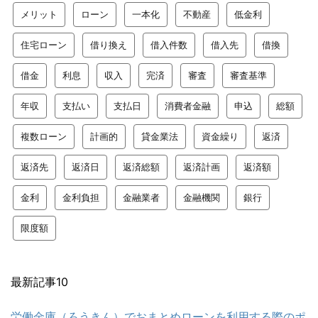
メリット
ローン
一本化
不動産
低金利
住宅ローン
借り換え
借入件数
借入先
借換
借金
利息
収入
完済
審査
審査基準
年収
支払い
支払日
消費者金融
申込
総額
複数ローン
計画的
貸金業法
資金繰り
返済
返済先
返済日
返済総額
返済計画
返済額
金利
金利負担
金融業者
金融機関
銀行
限度額
最新記事10
労働金庫（ろうきん）でおまとめローンを利用する際のポ