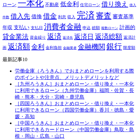
一本化
借り換え
低金利
ローン
不動産
住宅ローン
借入
完済
審査
借金
借入先
借換
審査基準
利息
収入
件数
消費者金融
支払い
計画的
年収
支払日
申込
総額
複数ローン
返済
返済総額
貸金業法
返済日
資金繰り
返済計
返済先
銀行
返済額
金融機関
金利
画
金利負担
限度額
金融業者
最新記事10
労働金庫（ろうきん）でおまとめローンを利用する際
のポイントや注意点、メリットデメリットなど
［九州ろうきん］おまとめローン・借り換え・一本化
に利用できるローン（九州労働金庫）福岡・佐賀・長
崎・熊本・大分・宮崎・鹿児島
［四国ろうきん］おまとめローン・借り換え・一本化
に利用できるローン（四国労働金庫）香川・徳島・愛
媛・高知
［中国ろうきん］おまとめローン・借り換え・一本化
に利用できるカードローン（中国労働金庫）鳥取・島
根・岡山・広島・山口