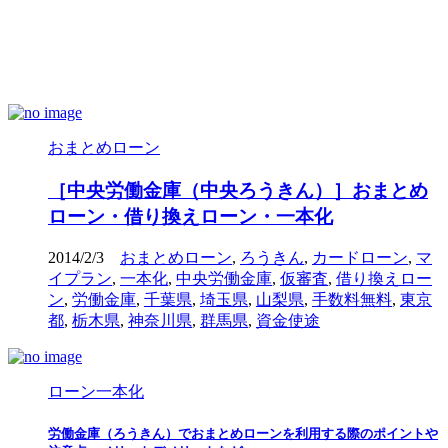
おまとめローン
［中央労働金庫（中央ろうきん）］おまとめ
ローン・借り換えローン・一本化
2014/2/3
おまとめローン
,
ろうきん
,
カードローン
,
マ
イプラン
,
一本化
,
中央労働金庫
,
仮審査
,
借り換えロー
ン
,
労働金庫
,
千葉県
,
埼玉県
,
山梨県
,
手数料無料
,
東京
都
,
栃木県
,
神奈川県
,
群馬県
,
資金使途
ローン一本化
労働金庫（ろうきん）でおまとめローンを利用する際のポイントや