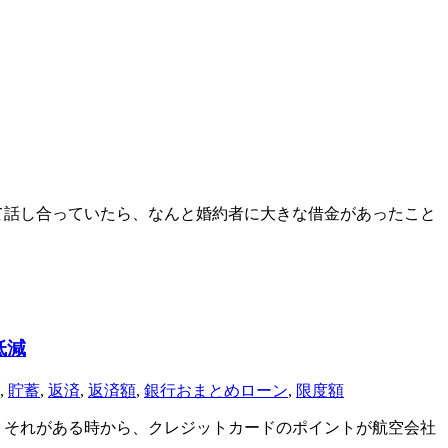
て話し合っていたら、なんと婚約者に大きな借金があったこと
低減
,
貯蓄
,
返済
,
返済額
,
銀行おまとめローン
,
限度額
。 それがある時から、クレジットカードのポイントが航空会社