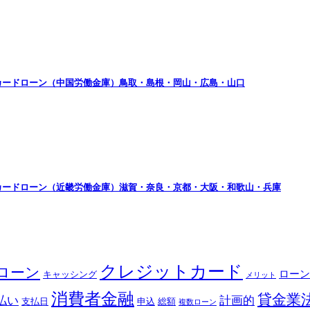
カードローン（中国労働金庫）鳥取・島根・岡山・広島・山口
カードローン（近畿労働金庫）滋賀・奈良・京都・大阪・和歌山・兵庫
クレジットカード
ローン
ローン
キャッシング
メリット
消費者金融
貸金業
払い
計画的
支払日
申込
総額
複数ローン