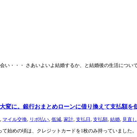
会い・・・ さあいよいよ結婚するか、と結婚後の生活につい
大変に。銀行おまとめローンに借り換えて支払額を
,
マイル交換
,
リボ払い
,
低減
,
家計
,
支払日
,
支払額
,
結婚
,
見直し
なって始めの頃は、クレジットカードを1枚のみ持っていました