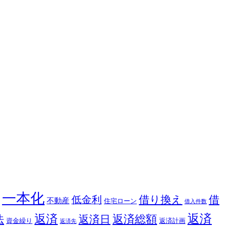
一本化
借り換え
借
低金利
不動産
住宅ローン
借入件数
返済
返済
返済総額
法
返済日
資金繰り
返済計画
返済先