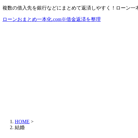
複数の借入先を銀行などにまとめて返済しやすく！ローン一
ローンおまとめ一本化.com※借金返済を整理
HOME
>
結婚