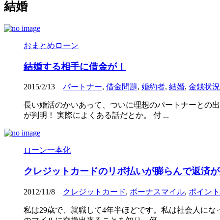
結婚
おまとめローン
結婚する相手に借金が！
2015/2/13
パートナー
,
借金問題
,
婚約者
,
結婚
,
金銭状況
長い婚活のかいあって、ついに理想のパートナーとの出
が判明！ 実際によくある話だとか。 付 ...
ローン一本化
クレジットカードのリボ払いが膨らんで返済が
2012/11/8
クレジットカード
,
ボーナスマイル
,
ポイント
私は29歳で、就職して4年半ほどです。私は社会人に