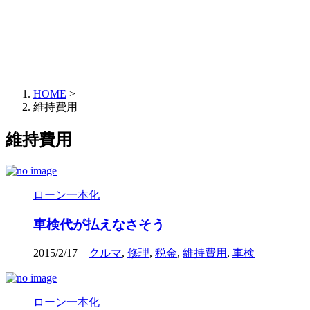
HOME
>
維持費用
維持費用
ローン一本化
車検代が払えなさそう
2015/2/17
クルマ
,
修理
,
税金
,
維持費用
,
車検
ローン一本化