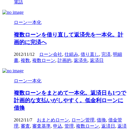
電話
ローン一本化
複数ローンを借り直して返済先を一本化。計
画的に完済へ
2012/11/12
ローン会社
,
仕組み
,
借り直し
,
完済
,
明細
書
,
複数
,
複数ローン
,
計画的
,
返済先
,
返済日
ローン一本化
複数ローンをまとめて一本化。返済日も1つで
計画的な支払いがしやすく。低金利ローンに
借換
2012/11/7
おまとめローン
,
ローン管理
,
借換
,
借金管
理
,
審査
,
審査基準
,
申込
,
管理
,
複数ローン
,
返済日
,
返済