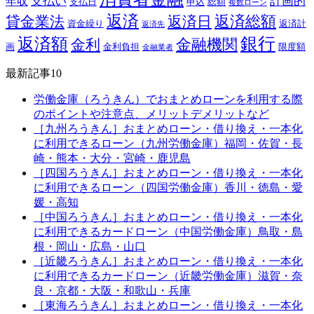
支払い
計画的
年収
支払日
申込
総額
複数ローン
返済
返済総額
貸金業法
返済日
資金繰り
返済計
返済先
銀行
返済額
金融機関
金利
画
金利負担
限度額
金融業者
最新記事10
労働金庫（ろうきん）でおまとめローンを利用する際
のポイントや注意点、メリットデメリットなど
［九州ろうきん］おまとめローン・借り換え・一本化
に利用できるローン（九州労働金庫）福岡・佐賀・長
崎・熊本・大分・宮崎・鹿児島
［四国ろうきん］おまとめローン・借り換え・一本化
に利用できるローン（四国労働金庫）香川・徳島・愛
媛・高知
［中国ろうきん］おまとめローン・借り換え・一本化
に利用できるカードローン（中国労働金庫）鳥取・島
根・岡山・広島・山口
［近畿ろうきん］おまとめローン・借り換え・一本化
に利用できるカードローン（近畿労働金庫）滋賀・奈
良・京都・大阪・和歌山・兵庫
［東海ろうきん］おまとめローン・借り換え・一本化