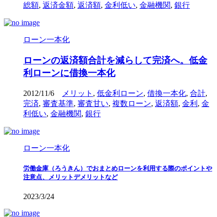
総額
,
返済金額
,
返済額
,
金利低い
,
金融機関
,
銀行
ローン一本化
ローンの返済額合計を減らして完済へ。低金
利ローンに借換一本化
2012/11/6
メリット
,
低金利ローン
,
借換一本化
,
合計
,
完済
,
審査基準
,
審査甘い
,
複数ローン
,
返済額
,
金利
,
金
利低い
,
金融機関
,
銀行
ローン一本化
労働金庫（ろうきん）でおまとめローンを利用する際のポイントや
注意点、メリットデメリットなど
2023/3/24