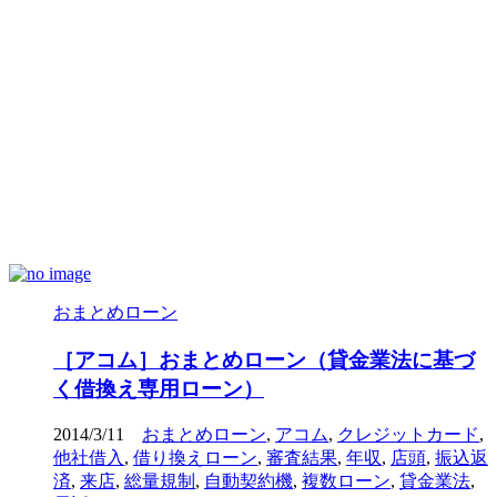
おまとめローン
［アコム］おまとめローン（貸金業法に基づ
く借換え専用ローン）
2014/3/11
おまとめローン
,
アコム
,
クレジットカード
,
他社借入
,
借り換えローン
,
審査結果
,
年収
,
店頭
,
振込返
済
,
来店
,
総量規制
,
自動契約機
,
複数ローン
,
貸金業法
,