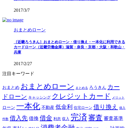
2017/3/7
おまとめローン
［近畿ろうきん］おまとめローン・借り換え・一本化に利用できる
カードローン（近畿労働金庫）滋賀・奈良・京都・大阪・和歌山・
兵庫
2017/2/27
注目キーワード
おまとめローン
カー
おまとめ
ろうきん
まとめる
クレジットカード
ドローン
キャッシング
メリット
一本化
借り換え
低金利
ローン
不動産
住宅ローン
借入
完済
審査
借金
借入先
借換
審査基準
利息
収入
件数
消費者金融