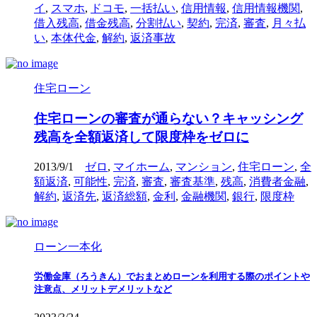
イ
,
スマホ
,
ドコモ
,
一括払い
,
信用情報
,
信用情報機関
,
借入残高
,
借金残高
,
分割払い
,
契約
,
完済
,
審査
,
月々払
い
,
本体代金
,
解約
,
返済事故
住宅ローン
住宅ローンの審査が通らない？キャッシング
残高を全額返済して限度枠をゼロに
2013/9/1
ゼロ
,
マイホーム
,
マンション
,
住宅ローン
,
全
額返済
,
可能性
,
完済
,
審査
,
審査基準
,
残高
,
消費者金融
,
解約
,
返済先
,
返済総額
,
金利
,
金融機関
,
銀行
,
限度枠
ローン一本化
労働金庫（ろうきん）でおまとめローンを利用する際のポイントや
注意点、メリットデメリットなど