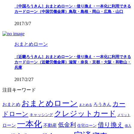
［中国ろうきん］おまとめローン・借り換え・一本化に利用できる
カードローン（中国労働金庫）鳥取・島根・岡山・広島・山口
2017/3/7
おまとめローン
［近畿ろうきん］おまとめローン・借り換え・一本化に利用できる
カードローン（近畿労働金庫）滋賀・奈良・京都・大阪・和歌山・
兵庫
2017/2/27
注目キーワード
おまとめローン
カー
おまとめ
ろうきん
まとめる
クレジットカード
ドローン
キャッシング
メリット
一本化
借り換え
低金利
ローン
不動産
住宅ローン
借入