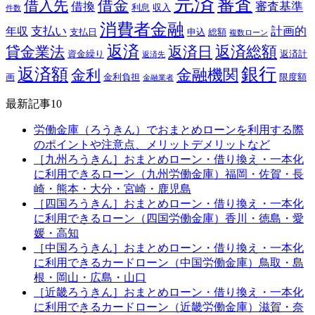
完済
審査
借金
借入先
借換
審査基準
利息
収入
件数
消費者金融
支払い
計画的
年収
支払日
申込
総額
複数ローン
返済
返済総額
貸金業法
返済日
資金繰り
返済計
返済先
銀行
返済額
金融機関
金利
画
金利負担
限度額
金融業者
最新記事10
労働金庫（ろうきん）でおまとめローンを利用する際
のポイントや注意点、メリットデメリットなど
［九州ろうきん］おまとめローン・借り換え・一本化
に利用できるローン（九州労働金庫）福岡・佐賀・長
崎・熊本・大分・宮崎・鹿児島
［四国ろうきん］おまとめローン・借り換え・一本化
に利用できるローン（四国労働金庫）香川・徳島・愛
媛・高知
［中国ろうきん］おまとめローン・借り換え・一本化
に利用できるカードローン（中国労働金庫）鳥取・島
根・岡山・広島・山口
［近畿ろうきん］おまとめローン・借り換え・一本化
に利用できるカードローン（近畿労働金庫）滋賀・奈