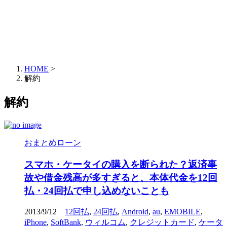
HOME
>
解約
解約
おまとめローン
スマホ・ケータイの購入を断られた？返済事
故や借金残高が多すぎると、本体代金を12回
払・24回払で申し込めないことも
2013/9/12
12回払
,
24回払
,
Android
,
au
,
EMOBILE
,
iPhone
,
SoftBank
,
ウィルコム
,
クレジットカード
,
ケータ