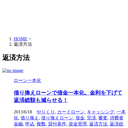
HOME
>
返済方法
返済方法
ローン一本化
借り換えローンで借金一本化。金利を下げて
返済総額も減らせる！
2013/6/18
やりくり
,
カードローン
,
キャッシング
,
一本
化
,
借り換え
,
借り換えローン
,
借金
,
完済
,
審査
,
消費者
金融
,
申込
,
複数
,
貸付条件
,
資金管理
,
返済方法
,
返済総