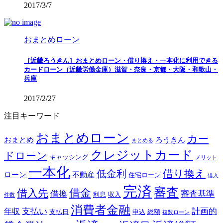
2017/3/7
おまとめローン
［近畿ろうきん］おまとめローン・借り換え・一本化に利用できる
カードローン（近畿労働金庫）滋賀・奈良・京都・大阪・和歌山・
兵庫
2017/2/27
注目キーワード
おまとめローン
カー
おまとめ
ろうきん
まとめる
クレジットカード
ドローン
キャッシング
メリット
一本化
借り換え
低金利
ローン
不動産
住宅ローン
借入
完済
審査
借金
借入先
借換
審査基準
利息
収入
件数
消費者金融
支払い
計画的
年収
支払日
申込
総額
複数ローン