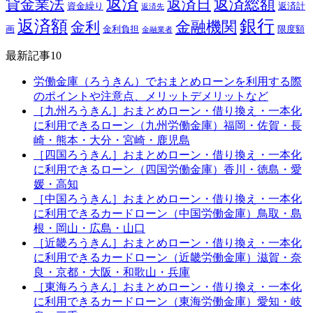
返済
返済総額
貸金業法
返済日
資金繰り
返済計
返済先
銀行
返済額
金融機関
金利
画
金利負担
限度額
金融業者
最新記事10
労働金庫（ろうきん）でおまとめローンを利用する際
のポイントや注意点、メリットデメリットなど
［九州ろうきん］おまとめローン・借り換え・一本化
に利用できるローン（九州労働金庫）福岡・佐賀・長
崎・熊本・大分・宮崎・鹿児島
［四国ろうきん］おまとめローン・借り換え・一本化
に利用できるローン（四国労働金庫）香川・徳島・愛
媛・高知
［中国ろうきん］おまとめローン・借り換え・一本化
に利用できるカードローン（中国労働金庫）鳥取・島
根・岡山・広島・山口
［近畿ろうきん］おまとめローン・借り換え・一本化
に利用できるカードローン（近畿労働金庫）滋賀・奈
良・京都・大阪・和歌山・兵庫
［東海ろうきん］おまとめローン・借り換え・一本化
に利用できるカードローン（東海労働金庫）愛知・岐