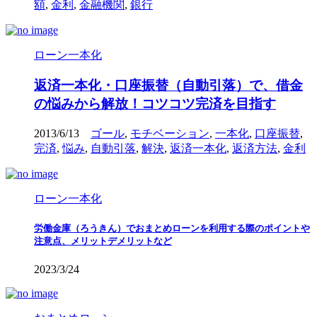
額
,
金利
,
金融機関
,
銀行
ローン一本化
返済一本化・口座振替（自動引落）で、借金
の悩みから解放！コツコツ完済を目指す
2013/6/13
ゴール
,
モチベーション
,
一本化
,
口座振替
,
完済
,
悩み
,
自動引落
,
解決
,
返済一本化
,
返済方法
,
金利
ローン一本化
労働金庫（ろうきん）でおまとめローンを利用する際のポイントや
注意点、メリットデメリットなど
2023/3/24