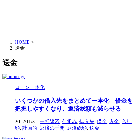
HOME
>
送金
送金
ローン一本化
いくつかの借入先をまとめて一本化。借金を
把握しやすくなり、返済総額も減らせる
2012/11/8
一括返済
,
仕組み
,
借入先
,
借金
,
入金
,
合計
額
,
計画的
,
返済の手間
,
返済総額
,
送金