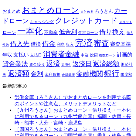
おまとめローン
カー
おまとめ
ろうきん
まとめる
クレジットカード
ドローン
キャッシング
メリット
一本化
借り換え
低金利
ローン
不動産
住宅ローン
借入
完済
審査
借金
借入先
借換
審査基準
利息
収入
件数
消費者金融
支払い
計画的
年収
支払日
申込
総額
複数ローン
返済
返済総額
貸金業法
返済日
資金繰り
返済計
返済先
銀行
返済額
金融機関
金利
画
金利負担
限度額
金融業者
最新記事10
労働金庫（ろうきん）でおまとめローンを利用する際
のポイントや注意点、メリットデメリットなど
［九州ろうきん］おまとめローン・借り換え・一本化
に利用できるローン（九州労働金庫）福岡・佐賀・長
崎・熊本・大分・宮崎・鹿児島
［四国ろうきん］おまとめローン・借り換え・一本化
に利用できるローン（四国労働金庫）香川・徳島・愛