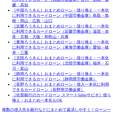
媛・高知
［中国ろうきん］おまとめローン・借り換え・一本化
に利用できるカードローン（中国労働金庫）鳥取・島
根・岡山・広島・山口
［近畿ろうきん］おまとめローン・借り換え・一本化
に利用できるカードローン（近畿労働金庫）滋賀・奈
良・京都・大阪・和歌山・兵庫
［東海ろうきん］おまとめローン・借り換え・一本化
に利用できるカードローン（東海労働金庫）愛知・岐
阜・三重
［北陸ろうきん］おまとめローン・借り換え・一本化
に利用できるカードローン（北陸労働金庫）福井・石
川・富山
［静岡ろうきん］おまとめローン・借り換え・一本化
に利用できるカードローン（静岡県労働金庫）
［長野ろうきん］おまとめローン・借入一本化に利用
できるカードローン（長野県労働金庫）
［佐賀銀行のカードローン スマートSabioサビオ］借り
換え・おまとめ一本化もOK
複数の借入先を銀行などにまとめて返済しやすく！ローン一