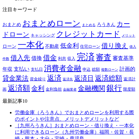
注目キーワード
おまとめローン
カー
おまとめ
ろうきん
まとめる
クレジットカード
ドローン
キャッシング
メリット
一本化
借り換え
低金利
ローン
不動産
住宅ローン
借入
完済
審査
借金
借入先
借換
審査基準
利息
収入
件数
消費者金融
支払い
計画的
年収
支払日
申込
総額
複数ローン
返済
返済総額
貸金業法
返済日
資金繰り
返済計
返済先
銀行
返済額
金融機関
金利
画
金利負担
限度額
金融業者
最新記事10
労働金庫（ろうきん）でおまとめローンを利用する際
のポイントや注意点、メリットデメリットなど
［九州ろうきん］おまとめローン・借り換え・一本化
に利用できるローン（九州労働金庫）福岡・佐賀・長
崎・熊本・大分・宮崎・鹿児島