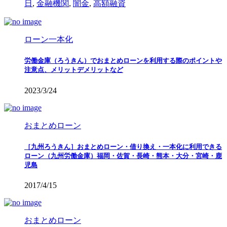
日
,
金融機関
,
闇金
,
高額融資
ローン一本化
労働金庫（ろうきん）でおまとめローンを利用する際のポイントや
注意点、メリットデメリットなど
2023/3/24
おまとめローン
［九州ろうきん］おまとめローン・借り換え・一本化に利用できる
ローン（九州労働金庫）福岡・佐賀・長崎・熊本・大分・宮崎・鹿
児島
2017/4/15
おまとめローン