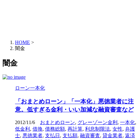
HOME
>
闇金
闇金
ローン一本化
「おまとめローン」「一本化」悪徳業者に注
意。低すぎる金利・いい加減な融資審査など
2012/11/6
おまとめローン
,
グレーゾーン金利
,
一本化
,
低金利
,
借換
,
債務総額
,
再計算
,
利息制限法
,
女性
,
弁護
士
,
悪徳業者
,
支払日
,
支払額
,
融資審査
,
貸金業者
,
返済