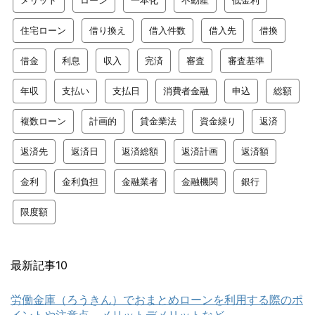
メリット
ローン
一本化
不動産
低金利
住宅ローン
借り換え
借入件数
借入先
借換
借金
利息
収入
完済
審査
審査基準
年収
支払い
支払日
消費者金融
申込
総額
複数ローン
計画的
貸金業法
資金繰り
返済
返済先
返済日
返済総額
返済計画
返済額
金利
金利負担
金融業者
金融機関
銀行
限度額
最新記事10
労働金庫（ろうきん）でおまとめローンを利用する際のポ