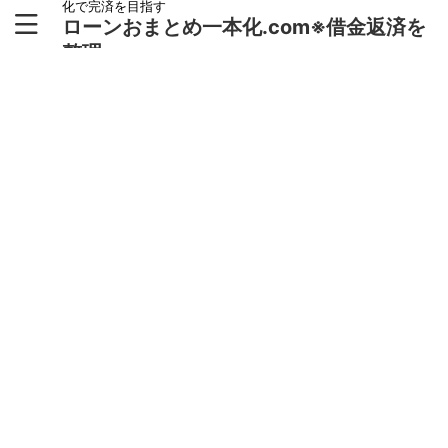
化で完済を目指す
ローンおまとめ一本化.com※借金返済を
整理