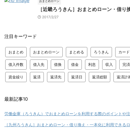
おまとめローン
［近畿ろうきん］おまとめローン・借り
2017/2/27
注目キーワード
おまとめ
おまとめローン
まとめる
ろうきん
カード
借入件数
借入先
借換
借金
利息
収入
完済
資金繰り
返済
返済先
返済日
返済総額
返済計
最新記事10
労働金庫（ろうきん）でおまとめローンを利用する際のポイントや
［九州ろうきん］おまとめローン・借り換え・一本化に利用できる