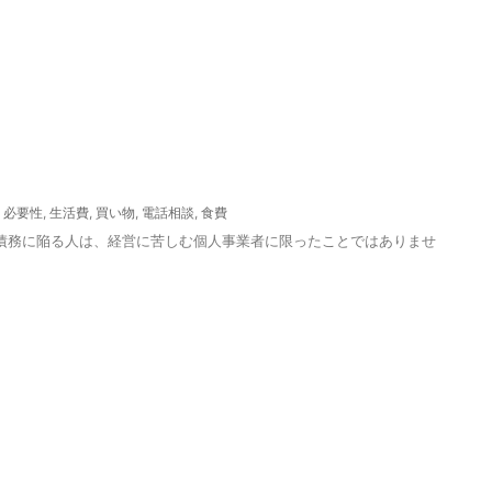
,
必要性
,
生活費
,
買い物
,
電話相談
,
食費
債務に陥る人は、経営に苦しむ個人事業者に限ったことではありませ