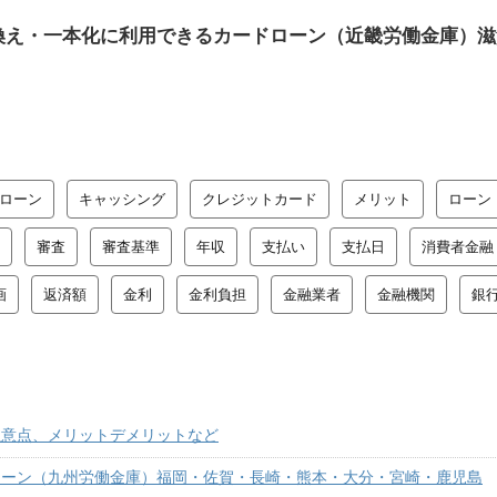
換え・一本化に利用できるカードローン（近畿労働金庫）滋
ローン
キャッシング
クレジットカード
メリット
ローン
審査
審査基準
年収
支払い
支払日
消費者金融
画
返済額
金利
金利負担
金融業者
金融機関
銀
注意点、メリットデメリットなど
ローン（九州労働金庫）福岡・佐賀・長崎・熊本・大分・宮崎・鹿児島