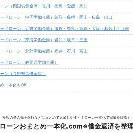
ローン（四国労働金庫）香川・徳島・愛媛・高知
カードローン（中国労働金庫）鳥取・島根・岡山・広島・山口
カードローン（近畿労働金庫）滋賀・奈良・京都・大阪・和歌山・兵庫
カードローン（東海労働金庫）愛知・岐阜・三重
カードローン（北陸労働金庫）福井・石川・富山
カードローン（静岡県労働金庫）
ローン（長野県労働金庫）
とめ一本化もOK
複数の借入先を銀行などにまとめて返済しやすく！ローン一本化で完済を目指す
ローンおまとめ一本化.com※借金返済を整