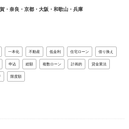
賀・奈良・京都・大阪・和歌山・兵庫
一本化
不動産
低金利
住宅ローン
借り換え
申込
総額
複数ローン
計画的
貸金業法
行
限度額